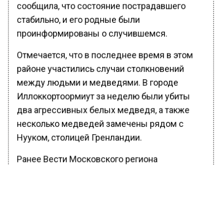
сообщила, что состояние пострадавшего
стабильно, и его родные были
проинформированы о случившемся.
Отмечается, что в последнее время в этом
районе участились случаи столкновений
между людьми и медведями. В городе
Иллоккортоормиут за неделю были убиты
два агрессивных белых медведя, а также
несколько медведей замечены рядом с
Нууком, столицей Гренландии.
Ранее Вести Московского региона
сообщали
, что москвичу запретили держать
у себя дома 30 кошек из-за антисанитарии.