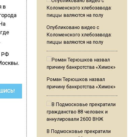
я в
 города
На
Опубликовано видео с
 где
Коломенского хлебозавода:
.
пиццы валяются на полу
з РФ
Москвы.
Роман Терюшков назвал
причину банкротства «Химок»
ШИСЬ!
В Подмосковье прекратили