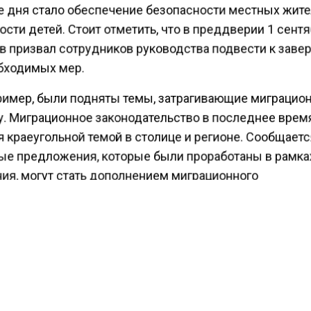
е дня стало обеспечение безопасности местных жите
сти детей. Стоит отметить, что в преддверии 1 сент
в призвал сотрудников руководства подвести к зав
бходимых мер.
пример, были подняты темы, затрагивающие миграцио
у. Миграционное законодательство в последнее врем
 краеугольной темой в столице и регионе. Сообщаетс
ые предложения, которые были проработаны в рамка
ия, могут стать дополнением миграционного
ательства в будущем.
ый момент известно, что правоохранительные органы
ют противоправную деятельность со стороны иностр
. Также известно, что в Москве и Подмосковье наме
я с нелегальными торговыми точками и
ионированными местами расселения мигрантов без