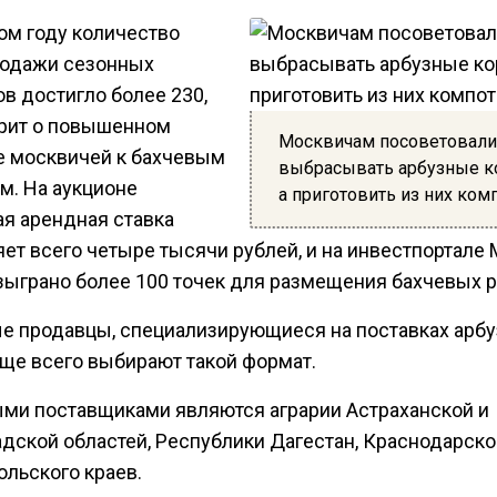
ом году количество
родажи сезонных
в достигло более 230,
орит о повышенном
Москвичам посоветовали
е москвичей к бахчевым
выбрасывать арбузные к
м. На аукционе
а приготовить из них ком
ая арендная ставка
яет всего четыре тысячи рублей, и на инвестпортале
зыграно более 100 точек для размещения бахчевых р
е продавцы, специализирующиеся на поставках арбу
аще всего выбирают такой формат.
ми поставщиками являются аграрии Астраханской и
адской областей, Республики Дагестан, Краснодарско
ольского краев.