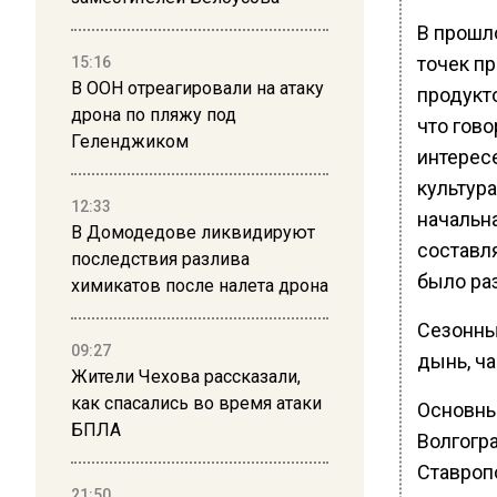
В прошл
точек п
15:16
В ООН отреагировали на атаку
продукто
дрона по пляжу под
что гов
Геленджиком
интерес
культура
12:33
начальн
В Домодедове ликвидируют
составл
последствия разлива
было ра
химикатов после налета дрона
Сезонны
09:27
дынь, ч
Жители Чехова рассказали,
как спасались во время атаки
Основны
БПЛА
Волгогр
Ставроп
21:50