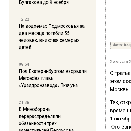
Булгакова до 9 ноября
12:22
На водоемах Подмосковья за
два месяца погибли 55
человек, включая семерых
Фото: free
детей
2 августа 
08:54
Под Екатеринбургом взорвали
С третье
Mercedes главы
этом со
«Уралдронзавода» Ткачука
Москвы.
Так, отк
21:38
В Минобороны
временн
перераспределили
1 октяб
обязанности трех
Юго-Зап
заместителей Белоусова