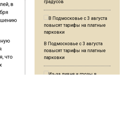
градусов
лей, в
ября
ершению
нную
В Подмосковье с 3 августа
я
повысят тарифы на платные
я, что
парковки
х
 активно
Из-за ливня и грозы в Москве
анных
могут отменить рейсы
рены