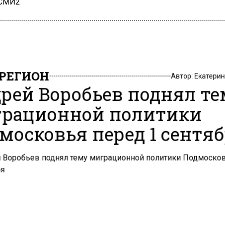
 СМИ2
РЕГИОН
Автор:
Екатери
рей Воробьев поднял т
рационной политики
московья перед 1 сентя