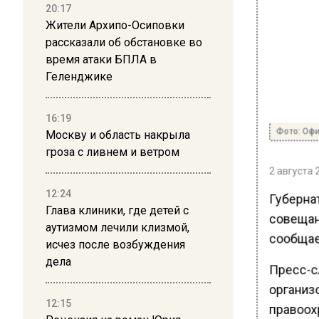
20:17
Жители Архипо-Осиповки
рассказали об обстановке во
время атаки БПЛА в
Геленджике
16:19
Фото: Офи
Москву и область накрыла
гроза с ливнем и ветром
2 августа 
12:24
Губерна
Глава клиники, где детей с
совещан
аутизмом лечили клизмой,
сообщае
исчез после возбуждения
дела
Пресс-с
организ
12:15
правоох