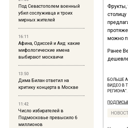
Фрукты, 
Под Севастополем военный
убил сослуживца и троих
столицу 
мирных жителей
предлаг
протяже
16:11
можно п
Афина, Одиссей и Аид: какие
мифологические имена
Ранее В
выбирают москвичи
дешевле
13:50
БОЛЬШЕ А
Дима Билан ответил на
ВИДЕО В 
критику концерта в Москве
РЕГИОНА".
ПОДПИСЫВ
11:42
Число избирателей в
НОВОС
Подмосковье превысило 6
миллионов