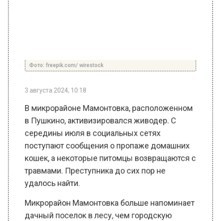
3 августа 2024, 10:18
В микрорайоне Мамонтовка, расположенном
в Пушкино, активизировался живодер. С
середины июля в социальных сетях
поступают сообщения о пропаже домашних
кошек, а некоторые питомцы возвращаются с
травмами. Преступника до сих пор не
удалось найти.
Микрорайон Мамонтовка больше напоминает
дачный поселок в лесу, чем городскую
местность, где каждый двор населен
животными — у кого-то собаки, у кого-то
кошки. В семье Александра Чугунова живут
сразу три любимца: молодая овчарка и два