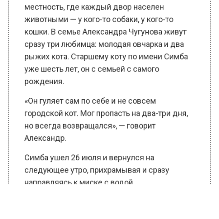
рыжих кота. Старшему коту по имени Симба
уже шесть лет, он с семьей с самого
рождения.
«Он гуляет сам по себе и не совсем
городской кот. Мог пропасть на два-три дня,
но всегда возвращался», — говорит
Александр.
Симба ушел 26 июля и вернулся на
следующее утро, прихрамывая и сразу
направляясь к миске с водой.
«Жена заметила, что кот в крови, а на голове
будто клещи. При ближнем рассмотрении
обнаружили, что это пули от пневматической
винтовки», — вспоминает Чугунов.