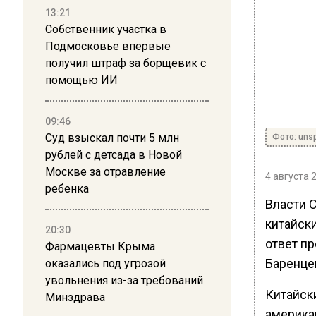
13:21
Собственник участка в
Подмосковье впервые
получил штраф за борщевик с
помощью ИИ
09:46
Суд взыскал почти 5 млн
Фото: uns
рублей с детсада в Новой
Москве за отравление
4 августа 
ребенка
Власти С
китайск
20:30
ответ п
Фармацевты Крыма
Баренцев
оказались под угрозой
увольнения из-за требований
Китайск
Минздрава
америка