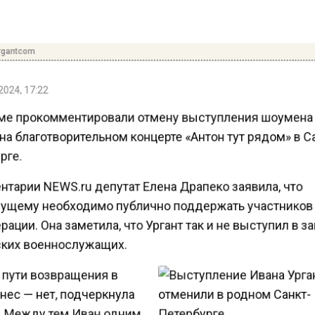
gantcom
2024, 17:22
ме прокомментировали отмену выступления шоумена
на благотворительном концерте «Антон тут рядом» в С
рге.
нтарии NEWS.ru депутат Елена Драпеко заявила, что
ущему необходимо публично поддержать участнико
ации. Она заметила, что Ургант так и не выступил в 
ких военнослужащих.
 пути возвращения в
нес — нет, подчеркнула
. Между тем Иван одним