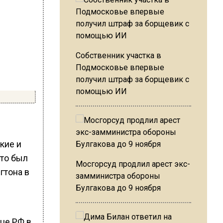
Собственник участка в
Подмосковье впервые
получил штраф за борщевик с
помощью ИИ
кие и
то был
Мосгорсуд продлил арест экс-
гтона в
замминистра обороны
Булгакова до 9 ноября
це РФ в