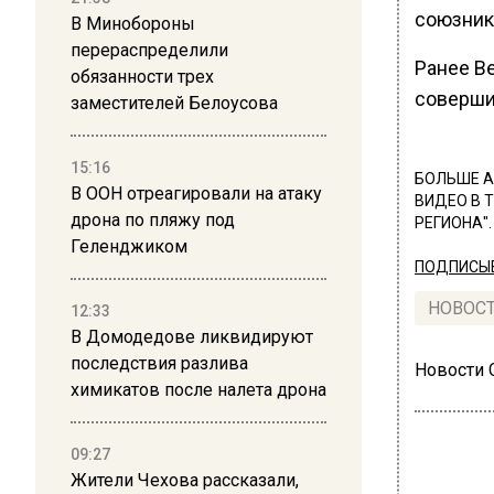
союзник
В Минобороны
перераспределили
Ранее В
обязанности трех
соверши
заместителей Белоусова
15:16
БОЛЬШЕ А
В ООН отреагировали на атаку
ВИДЕО В 
дрона по пляжу под
РЕГИОНА".
Геленджиком
ПОДПИСЫВ
НОВОС
12:33
В Домодедове ликвидируют
последствия разлива
Новости
химикатов после налета дрона
09:27
Жители Чехова рассказали,