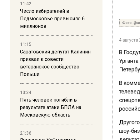
11:42
Число избирателей в
Подмосковье превысило 6
Фото: @ur
миллионов
4 августа 
11:15
В Госду
Саратовский депутат Калинин
Урганта 
призвал к совести
ветеранское сообщество
Петербу
Польши
В комме
телевед
10:34
спецопер
Пять человек погибли в
результате атаки БПЛА на
российс
Московскую область
Другого
шоу-биз
21:36
депутат