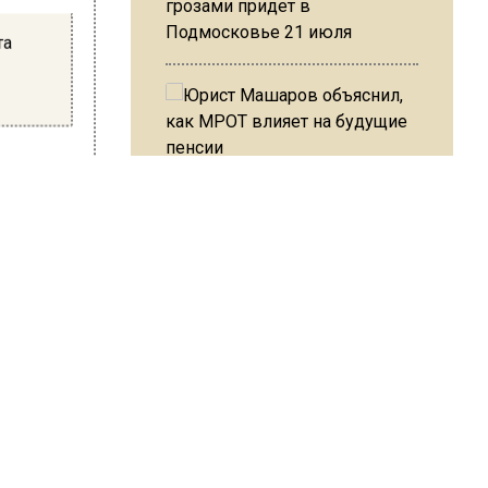
грозами придет в
Подмосковье 21 июля
та
-
Юрист Машаров объяснил, как
вещания
МРОТ влияет на будущие
ли
пенсии
черний
 до сих
 в
МЧС предупредило об
опасности купания при
нь.
перепаде температуры в 10