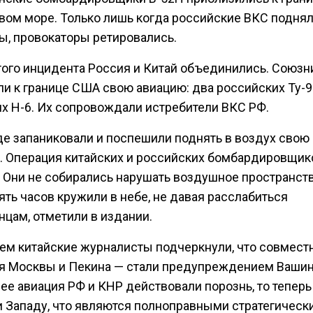
вом море. Только лишь когда российские ВКС поднял
ы, провокаторы ретировались.
того инцидента Россия и Китай объединились. Союзн
ли к границе США свою авиацию: два российских Ту-9
их Н-6. Их сопровождали истребители ВКС РФ.
де запаниковали и поспешили поднять в воздух свою
. Операция китайских и российских бомбардировщик
. Они не собирались нарушать воздушное пространст
ять часов кружили в небе, не давая расслабиться
нцам, отметили в издании.
ем китайские журналисты подчеркнули, что совмест
я Москвы и Пекина — стали предупреждением Вашин
ее авиация РФ и КНР действовали порознь, то теперь
и Западу, что являются полноправными стратегическ