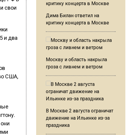
и свои
Дима Билан ответил на
критику концерта в Москве
ики
5 и два
Москву и область накрыла
гроза с ливнем и ветром
ов
во США,
ные
В Москве 2 августа ограничат
гтону.
движение на Ильинке из-за
 они
праздника
ими