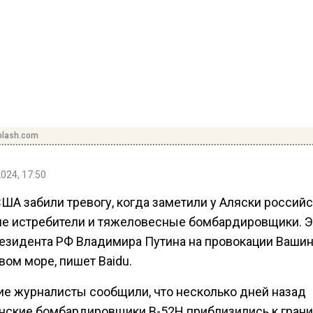
plash.com
2024, 17:50
ША забили тревогу, когда заметили у Аляски российс
ие истребители и тяжеловесные бомбардировщики. Э
резидента РФ Владимира Путина на провокации Вашин
ом море, пишет Baidu.
ие журналисты сообщили, что несколько дней назад
нские бомбардировщики В-52Н приблизились к грани