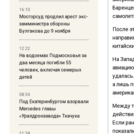
Баренце
16:10
самолет
Мосгорсуд продлил арест экс-
замминистра обороны
После э
Булгакова до 9 ноября
направи
китайск
12:22
На водоемах Подмосковья за
На Запа
два месяца погибли 55
авиацию
человек, включая семерых
удалась
детей
а лишь п
америка
08:54
Под Екатеринбургом взорвали
Между т
Mercedes главы
действи
«Уралдронзавода» Ткачука
Если ран
показал
21:38