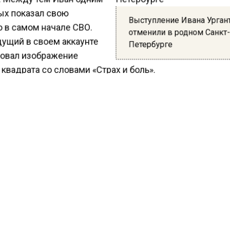
ых показал свою
Выступление Ивана Урган
 в самом начале СВО.
отменили в родном Санкт
ущий в своем аккаунте
Петербурге
овал изображение
квадрата со словами «Страх и боль».
того федеральные каналы временно убрали с сетки 
ательные передачи. Только лишь спустя год они нача
ать программы. Однако Первый канал не вернул «Ве
 который вел шоумен. При этом об увольнении Урганта
 не идет.
ущий вынужден зарабатывать за границей, поскольку
езде ему отказывают, как и случилось в этот раз.
ести Московского региона
сообщали
, что десантники
ли традиционный крестный ход в Москве в Ильин де