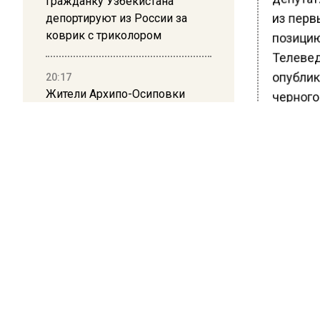
Гражданку Узбекистана
из перв
депортируют из России за
коврик с триколором
позицию
Телевед
опублик
20:17
Жители Архипо-Осиповки
черного 
рассказали об обстановке во
время атаки БПЛА в
После э
Геленджике
развлек
возвращ
Ургант»,
пор речи
Телевед
России в
Ранее В
соверши