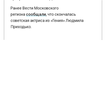
прекрасная няня» и «Детективы».
Ранее Вести Московского
региона
сообщали
, что скончалась
советская актриса из «Гения» Людмила
Приходько.
БОЛЬШЕ АКТУАЛЬНЫХ НОВОСТЕЙ И ЭКСКЛЮЗИВНЫХ
ВИДЕО В ТЕЛЕГРАМ-КАНАЛЕ "ВЕСТИ МОСКОВСКОГО
РЕГИОНА".
ПОДПИШИСЬ!
ПОДПИСЫВАЙТЕСЬ НА МОСРЕГИОН:
НОВОСТИ
ДЗЕН
ТЕЛЕГРАМ
Новости СМИ2