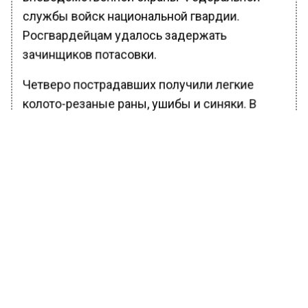
службы войск национальной гвардии.
Росгвардейцам удалось задержать
зачинщиков потасовки.
Четверо пострадавших получили легкие
колото-резаные раны, ушибы и синяки. В
настоящее время решается вопрос о
привлечении задержанных лиц к уголовной
ответственности. По словам очевидцев,
нападавшим не удалось избавиться от
ножей, с которыми они напали на
отдыхавших в кафе мужчин, и теперь есть
прямые вещественные доказательства,
свидетельствующие о причастности
задержанных к совершению данного
преступления.