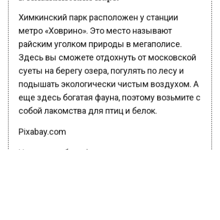
метро «Ховрино». Это место называют
райским уголком природы в мегаполисе.
Здесь вы сможете отдохнуть от московской
суеты на берегу озера, погулять по лесу и
подышать экологически чистым воздухом. А
еще здесь богатая фауна, поэтому возьмите с
собой лакомства для птиц и белок.
Pixabay.com
Ну а для себя — фрукты, овощи и, конечно,
любимое мясо для шашлыка. Всего здесь
оборудовано 11 площадок для жарки,
которые представляют собой крытые
беседки и мангал. Химкинский парк работает
в круглосуточном режиме.