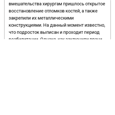
вмешательства хирургам пришлось открытое
восстановление отломков костей, а также
закрепили их металлическими
конструкциями. На данный момент известно,
что подросток выписан и проходит период
реабилитации. Однако, как заключили врачи,
ему предстоит повторная операция.
Ранее Вести московского региона
сообщали
,
что упавшему с самоката блогеру Эдварду
Биллу грозит ампутация ноги.
БОЛЬШЕ АКТУАЛЬНЫХ НОВОСТЕЙ И ЭКСКЛЮЗИВНЫХ
ВИДЕО В ТЕЛЕГРАМ-КАНАЛЕ "ВЕСТИ МОСКОВСКОГО
РЕГИОНА".
ПОДПИШИСЬ!