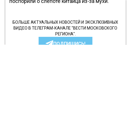
поспорили о слепоте китайца из-за мухи.
БОЛЬШЕ АКТУАЛЬНЫХ НОВОСТЕЙ И ЭКСКЛЮЗИВНЫХ
ВИДЕО В ТЕЛЕГРАМ-КАНАЛЕ "ВЕСТИ МОСКОВСКОГО
РЕГИОНА".
ПОДПИШИСЬ!
ПОДПИСЫВАЙТЕСЬ НА МОСРЕГИОН:
НОВОСТИ
ДЗЕН
ТЕЛЕГРАМ
Новости СМИ2
ЭКОЛОГИЯ
Автор:
Анфиса Слепцова
Гидрометцентр спрогнозировал