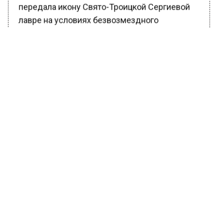
передала икону Свято-Троицкой Сергиевой
лавре на условиях безвозмездного
пользования. В ноябре стало известно, что в
ее состоянии не были выявлены
деструктивные изменения.
Ранее Вести Московского региона
сообщали
, что патриарх Кирилл исключил
канонизацию Ивана Грозного из-за убийства
митрополита.
БОЛЬШЕ АКТУАЛЬНЫХ НОВОСТЕЙ И ЭКСКЛЮЗИВНЫХ
ВИДЕО В ТЕЛЕГРАМ-КАНАЛЕ "ВЕСТИ МОСКОВСКОГО
РЕГИОНА".
ПОДПИШИСЬ!