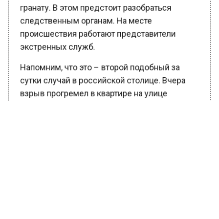
гранату. В этом предстоит разобраться
следственным органам. На месте
происшествия работают представители
экстренных служб.
Напомним, что это – второй подобный за
сутки случай в российской столице. Вчера
взрыв прогремел в квартире на улице
Артамонова в районе Фили-Давыдково. Там
взорвалось неустановленное взрывное
устройство, при взрыве погиб 62-летний
мужчина – ветеран боевых действий в
Афганистане. По предварительной версии, он
и мог привести взрывное устройство в
действие.
Ранее Вести Московского региона
привели