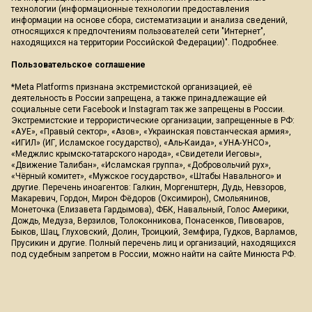
технологии (информационные технологии предоставления
информации на основе сбора, систематизации и анализа сведений,
относящихся к предпочтениям пользователей сети "Интернет",
находящихся на территории Российской Федерации)".
Подробнее
.
Пользовательское соглашение
*Meta Platforms признана экстремистской организацией, её
деятельность в России запрещена, а также принадлежащие ей
социальные сети Facebook и Instagram так же запрещены в России.
Экстремистские и террористические организации, запрещенные в РФ:
«АУЕ», «Правый сектор», «Азов», «Украинская повстанческая армия»,
«ИГИЛ» (ИГ, Исламское государство), «Аль-Каида», «УНА-УНСО»,
«Меджлис крымско-татарского народа», «Свидетели Иеговы»,
«Движение Талибан», «Исламская группа», «Добровольчий рух»,
«Чёрный комитет», «Мужское государство», «Штабы Навального» и
другие. Перечень иноагентов: Галкин, Моргенштерн, Дудь, Невзоров,
Макаревич, Гордон, Мирон Фёдоров (Оксимирон), Смольянинов,
Монеточка (Елизавета Гардымова), ФБК, Навальный, Голос Америки,
Дождь, Медуза, Верзилов, Толоконникова, Понасенков, Пивоваров,
Быков, Шац, Глуховский, Долин, Троицкий, Земфира, Гудков, Варламов,
Прусикин и другие. Полный перечень лиц и организаций, находящихся
под судебным запретом в России, можно найти на сайте Минюста РФ.