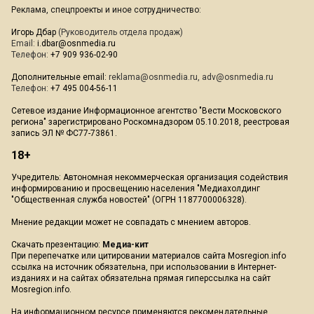
Реклама, спецпроекты и иное сотрудничество:
Игорь Дбар
(Руководитель отдела продаж)
Email:
i.dbar@osnmedia.ru
Телефон:
+7 909 936-02-90
Дополнительные email:
reklama@osnmedia.ru
,
adv@osnmedia.ru
Телефон:
+7 495 004-56-11
Сетевое издание Информационное агентство "Вести Московского
региона" зарегистрировано Роскомнадзором 05.10.2018, реестровая
запись ЭЛ № ФС77-73861.
18+
Учредитель: Автономная некоммерческая организация содействия
информированию и просвещению населения "Медиахолдинг
"Общественная служба новостей" (ОГРН 1187700006328).
Мнение редакции может не совпадать с мнением авторов.
Скачать презентацию:
Медиа-кит
При перепечатке или цитировании материалов сайта Mosregion.info
ссылка на источник обязательна, при использовании в Интернет-
изданиях и на сайтах обязательна прямая гиперссылка на сайт
Mosregion.info.
На информационном ресурсе применяются рекомендательные