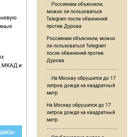
вневую
емные
Россиянам объяснили, можно
ли пользоваться Telegram
после обвинений против
ых
Дурова
, МКАД и
На Москву обрушится до 17
литров дождя на квадратный
метр
ШИСЬ!