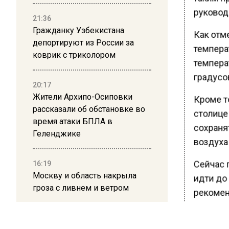
руковод
21:36
Гражданку Узбекистана
Как отм
депортируют из России за
температ
коврик с триколором
температ
градусов
20:17
Жители Архипо-Осиповки
Кроме то
рассказали об обстановке во
столице
время атаки БПЛА в
сохранят
Геленджике
воздуха 
Сейчас 
16:19
Москву и область накрыла
идти до 
гроза с ливнем и ветром
рекомен
для пер
12:24
непогод