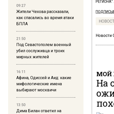
РЕГИОНА".
09:27
Жители Чехова рассказали,
ПОДПИСЫВ
как спасались во время атаки
НОВОС
БПЛА
Новости
21:50
Под Севастополем военный
убил сослуживца и троих
мирных жителей
МОЙ 
16:11
На 
Афина, Одиссей и Аид: какие
мифологические имена
ожи
выбирают москвичи
пох
13:50
Дима Билан ответил на