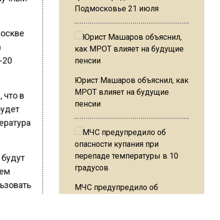
Подмосковье 21 июля
Москве
а
7-20
Юрист Машаров объяснил, как
МРОТ влияет на будущие
 что в
пенсии
будет
пература
 будут
нем
ьзовать
МЧС предупредило об
опасности купания при
перепаде температуры в 10