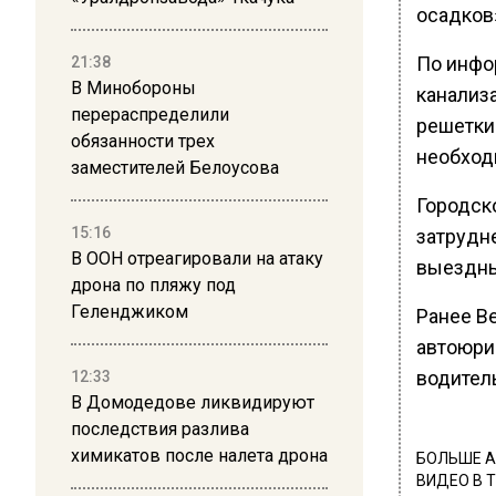
осадков
По инфо
21:38
В Минобороны
канализ
перераспределили
решетки
обязанности трех
необход
заместителей Белоусова
Городск
15:16
затрудне
В ООН отреагировали на атаку
выездны
дрона по пляжу под
Геленджиком
Ранее В
автоюрис
водитель
12:33
В Домодедове ликвидируют
последствия разлива
химикатов после налета дрона
БОЛЬШЕ А
ВИДЕО В 