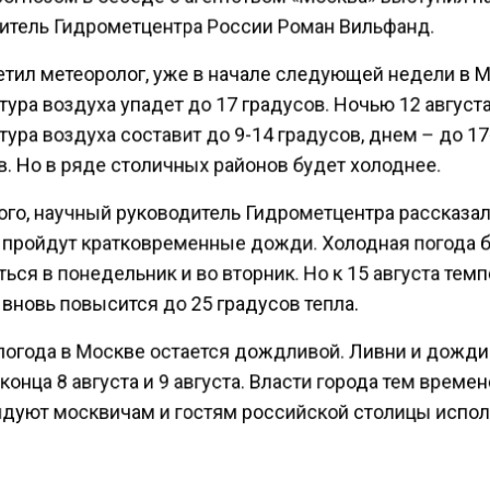
итель Гидрометцентра России Роман Вильфанд.
етил метеоролог, уже в начале следующей недели в 
ура воздуха упадет до 17 градусов. Ночью 12 август
ура воздуха составит до 9-14 градусов, днем – до 1
. Но в ряде столичных районов будет холоднее.
го, научный руководитель Гидрометцентра рассказал,
 пройдут кратковременные дожди. Холодная погода 
ься в понедельник и во вторник. Но к 15 августа тем
вновь повысится до 25 градусов тепла.
погода в Москве остается дождливой. Ливни и дожди
конца 8 августа и 9 августа. Власти города тем време
дуют москвичам и гостям российской столицы испол
емещения по городу метро, поскольку оно в условиях
ы является наиболее быстрым и безопасным видом