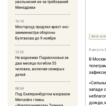
увольнения из-за требований
Минздрава
16:10
Мосгорсуд продлил арест экс-
замминистра обороны
Фото: ru.f
Булгакова до 9 ноября
8 августа 
12:22
На водоемах Подмосковья за
В Москв
два месяца погибли 55
телегра
человек, включая семерых
зафикси
детей
«Сильны
08:54
западе 
Под Екатеринбургом взорвали
неблаго
Mercedes главы
дожди, 
«Уралдронзавода» Ткачука