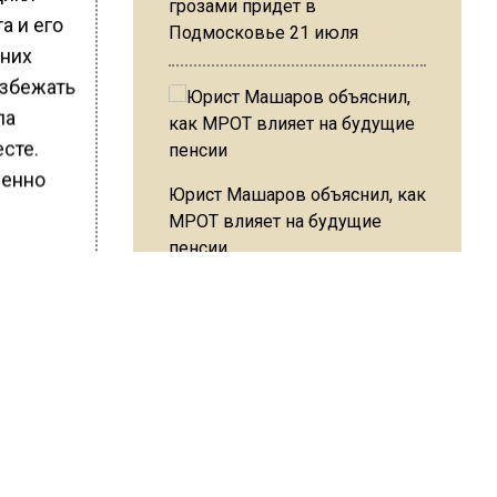
грозами придет в
а и его
Подмосковье 21 июля
 них
избежать
ла
сте.
ренно
Юрист Машаров объяснил, как
МРОТ влияет на будущие
пенсии
ции в
ержали
АО ГУ
МЧС предупредило об
и 4
опасности купания при
перепаде температуры в 10