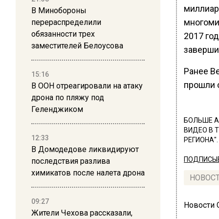
миллиар
В Минобороны
многоми
перераспределили
обязанности трех
2017 го
заместителей Белоусова
заверши
Ранее В
15:16
прошли 
В ООН отреагировали на атаку
дрона по пляжу под
Геленджиком
БОЛЬШЕ А
ВИДЕО В 
12:33
РЕГИОНА".
В Домодедове ликвидируют
ПОДПИСЫВ
последствия разлива
химикатов после налета дрона
НОВОС
09:27
Новости
Жители Чехова рассказали,