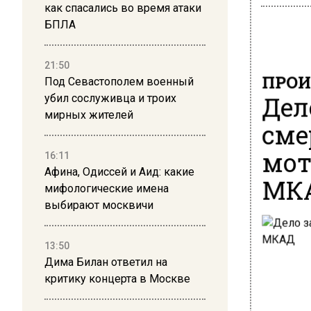
как спасались во время атаки
БПЛА
21:50
ПРОИ
Под Севастополем военный
Дел
убил сослуживца и троих
мирных жителей
сме
мот
16:11
Афина, Одиссей и Аид: какие
МК
мифологические имена
выбирают москвичи
13:50
Дима Билан ответил на
критику концерта в Москве