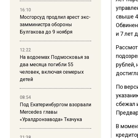
управле
16:10
свыше 4
Мосгорсуд продлил арест экс-
замминистра обороны
Обвинени
Булгакова до 9 ноября
и 7 лет 
Рассмот
12:22
подозре
На водоемах Подмосковья за
рублей,
два месяца погибли 55
человек, включая семерых
достигл
детей
По верс
указани
08:54
сбежал 
Под Екатеринбургом взорвали
Mercedes главы
Предвари
«Уралдронзавода» Ткачука
В момен
кредито
21:38