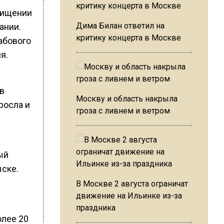
хищении
Дима Билан ответил на
ании.
критику концерта в Москве
абового
я.
в
Москву и область накрыла
росла и
гроза с ливнем и ветром
ый
ске.
В Москве 2 августа ограничат
движение на Ильинке из-за
праздника
олее 20