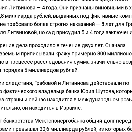
ния Литвинова — 4 года. Они признаны виновными в 
,8 миллиарда рублей, выданных под фиктивные комп
е требовало более строгих наказаний — 8 лет для Гр
для Литвиновой, но суд присудил 5 и 4 года заключени
рение дела проходило в течение двух лет. Сначала
ваемым приписывали кражу примерно 800 миллионо
 но в процессе расследования сумма значительно воз
а порядка 5 миллиардов рублей.
ии следствия, Грабовой и Литвинова действовали по
ю фактического владельца банка Юрия Шутова, котор
из страны и сейчас находится в международном розы
тельно, он находится в Израиле.
т банкротства Межтопэнергобанка общий долг перед
рами превышал 30,6 миллиарда рублей, из которых б