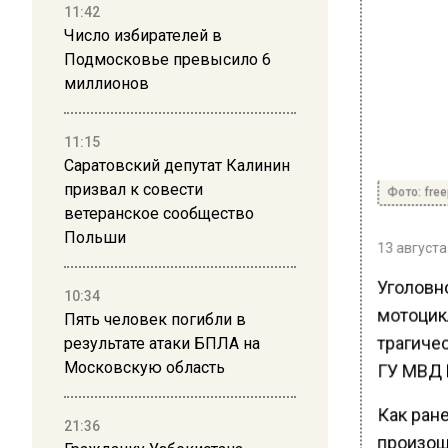
11:42
Число избирателей в
Подмосковье превысило 6
миллионов
11:15
Саратовский депутат Калинин
призвал к совести
Фото: free
ветеранское сообщество
Польши
13 августа
Уголовн
10:34
мотоцикл
Пять человек погибли в
трагиче
результате атаки БПЛА на
Московскую область
ГУ МВД 
Как ран
21:36
произош