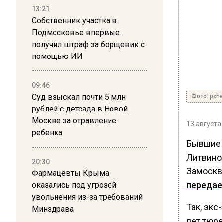
13:21
Собственник участка в
Подмосковье впервые
получил штраф за борщевик с
помощью ИИ
09:46
Суд взыскал почти 5 млн
Фото: pxh
рублей с детсада в Новой
Москве за отравление
13 августа
ребенка
Бывшие 
Литвино
20:30
Замоскв
Фармацевты Крыма
передае
оказались под угрозой
увольнения из-за требований
Так, эк
Минздрава
лет тюр