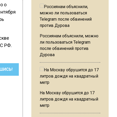
о о
ентября
рь
Россиянам объяснили, можно
оскве
ли пользоваться Telegram
С РФ.
после обвинений против
Дурова
ШИСЬ!
На Москву обрушится до 17
литров дождя на квадратный
метр