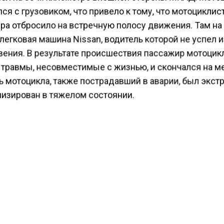
ся с грузовиком, что привело к тому, что мотоциклист
ра отбросило на встречную полосу движения. Там на
легковая машина Nissan, водитель которой не успел 
вения. В результате происшествия пассажир мотоцик
 травмы, несовместимые с жизнью, и скончался на ме
ь мотоцикла, также пострадавший в аварии, был экст
лизирован в тяжелом состоянии.
оперативных мероприятий сотрудники Госавтоинспек
 менее чем часа установили местонахождение и зад
я автомобиля «Газ». По предварительным данным, он
я в состоянии алкогольного опьянения, что могло
твовать трагедии.
ному факту следователем СЧ по РОПД СУ УВД по ЮЗ
сии по г. Москве возбуждено уголовное дело по част
264 УК РФ «Нарушение правил дорожного движения и