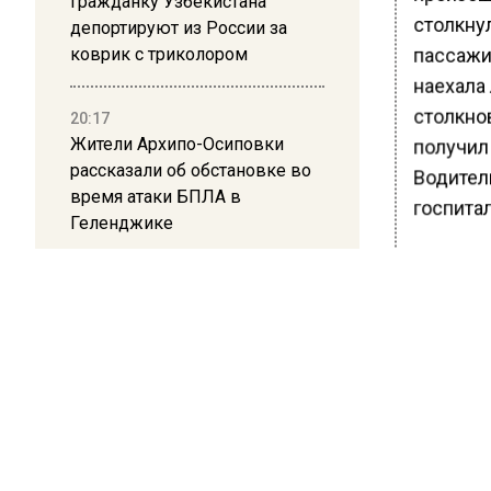
Гражданку Узбекистана
столкнул
депортируют из России за
пассажи
коврик с триколором
наехала 
столкно
20:17
Жители Архипо-Осиповки
получил
рассказали об обстановке во
Водител
время атаки БПЛА в
госпита
Геленджике
В ходе 
течение
водител
находилс
способс
«По дан
МВД Рос
статьи 