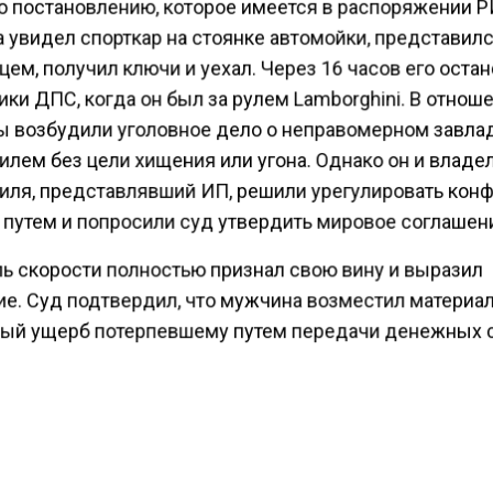
о постановлению, которое имеется в распоряжении Р
 увидел спорткар на стоянке автомойки, представилс
ем, получил ключи и уехал. Через 16 часов его оста
ки ДПС, когда он был за рулем Lamborghini. В отнош
 возбудили уголовное дело о неправомерном завла
илем без цели хищения или угона. Однако он и владе
иля, представлявший ИП, решили урегулировать кон
путем и попросили суд утвердить мировое соглашен
ь скорости полностью признал свою вину и выразил
ие. Суд подтвердил, что мужчина возместил материа
ый ущерб потерпевшему путем передачи денежных 
ное дело было прекращено на основании статьи 25 У
примирением сторон», — сообщил источник агентства
действий мужчины в постановлении не уточняются.