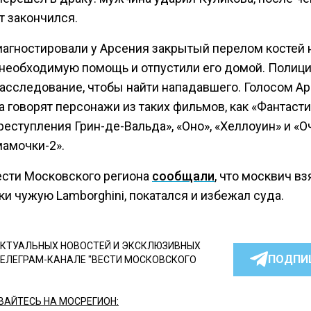
т закончился.
иагностировали у Арсения закрытый перелом костей 
 необходимую помощь и отпустили его домой. Полиц
расследование, чтобы найти нападавшего. Голосом А
а говорят персонажи из таких фильмов, как «Фантаст
реступления Грин-де-Вальда», «Оно», «Хеллоуин» и «О
мамочки-2».
ести Московского региона
сообщали
, что москвич вз
и чужую Lamborghini, покатался и избежал суда.
КТУАЛЬНЫХ НОВОСТЕЙ И ЭКСКЛЮЗИВНЫХ
ПОДПИ
ТЕЛЕГРАМ-КАНАЛЕ "ВЕСТИ МОСКОВСКОГО
АЙТЕСЬ НА МОСРЕГИОН: