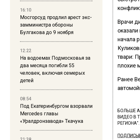
конфлик
16:10
Мосгорсуд продлил арест экс-
Врачи д
замминистра обороны
оказали
Булгакова до 9 ноября
начала 
Куликов
12:22
твари: П
На водоемах Подмосковья за
плохие 
два месяца погибли 55
человек, включая семерых
Ранее В
детей
автомойк
08:54
Под Екатеринбургом взорвали
БОЛЬШЕ А
Mercedes главы
ВИДЕО В 
«Уралдронзавода» Ткачука
РЕГИОНА".
ПОДПИСЫВ
21:38