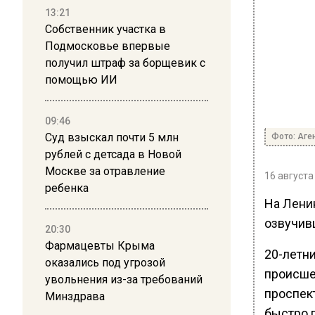
13:21
Собственник участка в
Подмосковье впервые
получил штраф за борщевик с
помощью ИИ
09:46
Суд взыскал почти 5 млн
Фото: Аге
рублей с детсада в Новой
Москве за отравление
16 августа
ребенка
На Лени
озвучив
20:30
Фармацевты Крыма
20-летн
оказались под угрозой
происшес
увольнения из-за требований
проспек
Минздрава
быстро 