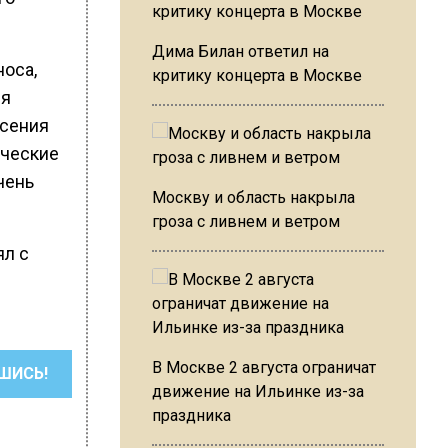
Дима Билан ответил на
носа,
критику концерта в Москве
ия
рсения
ические
чень
Москву и область накрыла
гроза с ливнем и ветром
ял с
В Москве 2 августа ограничат
ШИСЬ!
движение на Ильинке из-за
праздника