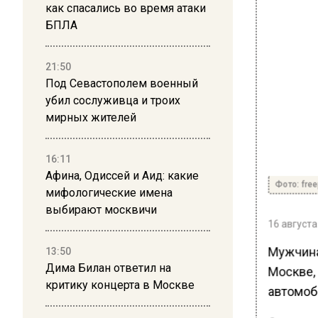
как спасались во время атаки
БПЛА
21:50
Под Севастополем военный
убил сослуживца и троих
мирных жителей
16:11
Афина, Одиссей и Аид: какие
Фото: free
мифологические имена
выбирают москвичи
16 августа
Мужчина
13:50
Дима Билан ответил на
Москве, 
критику концерта в Москве
автомоб