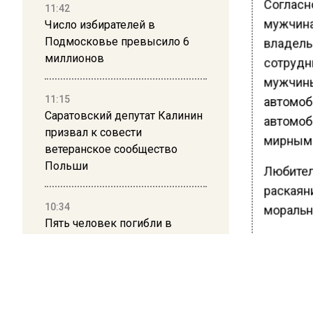
Согласн
11:42
мужчина
Число избирателей в
Подмосковье превысило 6
владельц
миллионов
сотрудни
мужчины
11:15
автомоб
Саратовский депутат Калинин
автомоб
призвал к совести
мирным 
ветеранское сообщество
Польши
Любител
раскаян
10:34
моральн
Пять человек погибли в
результате атаки БПЛА на
«Уголов
Московскую область
связи с 
Мотивы 
21:36