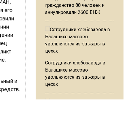
ИАН,
гражданство 88 человек и
я его
аннулировали 2600 ВНЖ
новили
ении
дении
лец
фликт
ие.
Сотрудники хлебозавода в
Балашихе массово
увольняются из-за жары в
льный и
цехах
средств.
ПК РФ в
.
Резкое похолодание с