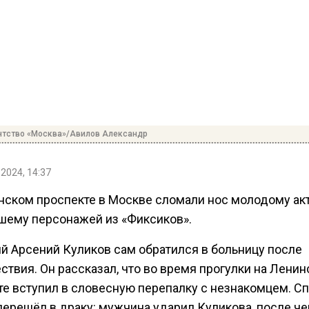
нтство «Москва»/Авилов Александр
 2024, 14:37
нском проспекте в Москве сломали нос молодому акт
шему персонажей из «Фиксиков».
ий Арсений Куликов сам обратился в больницу после
твия. Он рассказал, что во время прогулки на Лени
те вступил в словесную перепалку с незнакомцем. С
перешёл в драку: мужчина ударил Куликова, после че