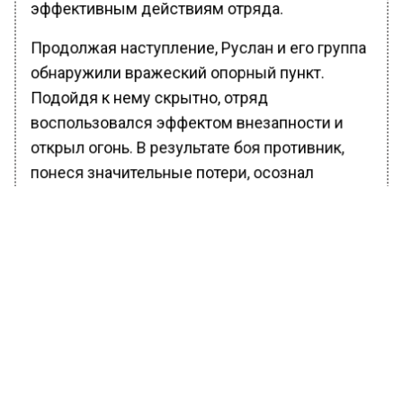
эффективным действиям отряда.
Продолжая наступление, Руслан и его группа
обнаружили вражеский опорный пункт.
Подойдя к нему скрытно, отряд
воспользовался эффектом внезапности и
открыл огонь. В результате боя противник,
понеся значительные потери, осознал
невозможность удерживать позиции и был
вынужден отступить вглубь своей
территории.
Ранее Вести Московского региона
сообщали
, что комбрига ВСУ отстранили от
должности из-за несогласия с атакой под
Курском.