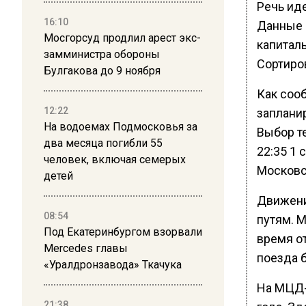
Речь ид
16:10
Данные 
Мосгорсуд продлил арест экс-
капитал
замминистра обороны
Сортиро
Булгакова до 9 ноября
Как соо
12:22
заплани
На водоемах Подмосковья за
Выбор те
два месяца погибли 55
22:35 1 
человек, включая семерых
Московс
детей
Движени
08:54
путям. 
Под Екатеринбургом взорвали
время о
Mercedes главы
поезда 
«Уралдронзавода» Ткачука
На МЦД-
21:38