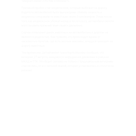
Telegram-канал «Что там в Москве?».
Причиной пробки стал медвежонок, который выбежал на дорогу.
Водители автомобилей были вынуждены сбавить скорость и
медленно следовали за животным около 5 километров. Лишь после
того, как медвежонок убежал назад в лесополосу, автомобили смогли
восстановить прежний темп своего движения.
Случаи появления диких животных на автомобильных дорогах не
являются редкостью. Как правило, это происходит вдали от
населенных пунктов, где есть лесные массивы, откуда и приходят на
дорогу животные.
Тем временем, Департамент транспорта Москвы сообщил, что
вечером, 27 августа, ожидаются затруднения движения в районах
МКАД и ТТК. Это будет связано не только с традиционным вечерним
«часом пик», но и с сильной жарой, которая установилась в столичном
регионе.
Ранее Вести Московского региона
сообщали
, что жители
подмосковного города Королева написали в Генеральную
прокуратуру из-за коричневого цвета горячей воды в кранах. Они
недовольны качеством горячего водоснабжения в одном из
городских районов.
БОЛЬШЕ АКТУАЛЬНЫХ НОВОСТЕЙ И ЭКСКЛЮЗИВНЫХ
ПОДПИШИСЬ!
ВИДЕО В ТЕЛЕГРАМ-КАНАЛЕ "ВЕСТИ МОСКОВСКОГО
РЕГИОНА".
ПОДПИСЫВАЙТЕСЬ НА МОСРЕГИОН:
НОВОСТИ
ДЗЕН
ТЕЛЕГРАМ
Новости СМИ2