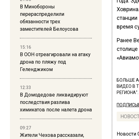
года. Зд
В Минобороны
Ховрина.
перераспределили
станции
обязанности трех
время с
заместителей Белоусова
Ранее В
15:16
столице
В ООН отреагировали на атаку
«Авиамо
дрона по пляжу под
Геленджиком
БОЛЬШЕ А
ВИДЕО В 
12:33
РЕГИОНА".
В Домодедове ликвидируют
последствия разлива
ПОДПИСЫВ
химикатов после налета дрона
НОВОС
09:27
Новости
Жители Чехова рассказали,