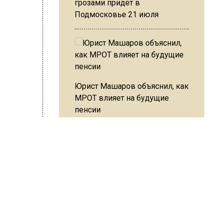
грозами придет в
Подмосковье 21 июля
Юрист Машаров объяснил, как
МРОТ влияет на будущие
пенсии
МЧС предупредило об
опасности купания при
перепаде температуры в 10