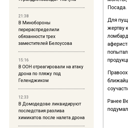
Посада.
21:38
Для пущ
В Минобороны
жертву 
перераспределили
ломбард
обязанности трех
заместителей Белоусова
афериста
попыталс
продукц
15:16
В ООН отреагировали на атаку
Правоох
дрона по пляжу под
ближайш
Геленджиком
соучаст
12:33
Ранее В
В Домодедове ликвидируют
подумал
последствия разлива
химикатов после налета дрона