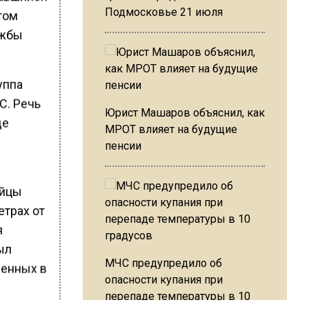
Подмосковье 21 июля
том
ужбы
уппа
С. Речь
Юрист Машаров объяснил, как
де
МРОТ влияет на будущие
пенсии
ойцы
етрах от
я
ыл
МЧС предупредило об
женных в
опасности купания при
перепаде температуры в 10