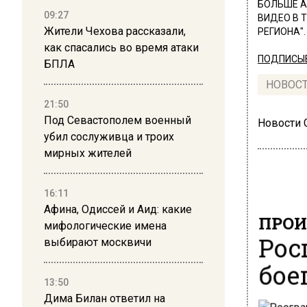
БОЛЬШЕ А
09:27
ВИДЕО В 
Жители Чехова рассказали,
РЕГИОНА".
как спасались во время атаки
ПОДПИСЫВ
БПЛА
НОВОС
21:50
Под Севастополем военный
Новости
убил сослуживца и троих
мирных жителей
16:11
Афина, Одиссей и Аид: какие
ПРОИ
мифологические имена
Рос
выбирают москвичи
бое
13:50
Дима Билан ответил на