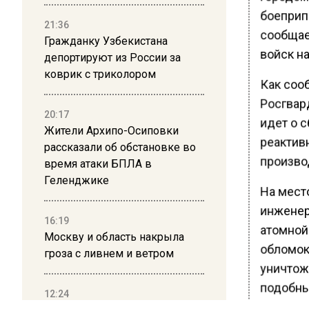
боеприп
21:36
сообщае
Гражданку Узбекистана
войск н
депортируют из России за
коврик с триколором
Как соо
Росгвар
20:17
идет о 
Жители Архипо-Осиповки
реактив
рассказали об обстановке во
произво
время атаки БПЛА в
Геленджике
На мест
инженер
16:19
атомной
Москву и область накрыла
обломок
гроза с ливнем и ветром
уничтож
подобны
12:24