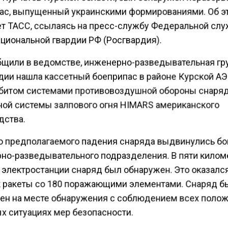
ас, выпущенный украинскими формированиями. Об э
т ТАСС, ссылаясь на пресс-службу Федеральной сл
ациональной гвардии РФ (Росгвардия).
бщили в ведомстве, инженерно-разведывательная гр
дии нашла кассетный боеприпас в районе Курской АЭ
сбитом системами противовоздушной обороны снаря
ной системы залпового огня HIMARS американского
дства.
о предполагаемого падения снаряда выдвинулись б
но-разведывательного подразделения. В пяти килом
 электростанции снаряд был обнаружен. Это оказалс
 ракеты со 180 поражающими элементами. Снаряд б
ен на месте обнаружения с соблюдением всех поло
х ситуациях мер безопасности.