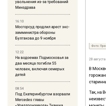
увольнения из-за требований
Минздрава
16:10
Мосгорсуд продлил арест экс-
замминистра обороны
Булгакова до 9 ноября
Фото: Пре
12:22
На водоемах Подмосковья за
28 августа
два месяца погибли 55
В Москв
человек, включая семерых
детей
горожан
старинн
08:54
Так, на
Под Екатеринбургом взорвали
неизвес
Mercedes главы
монеты,
«Уралдронзавода» Ткачука