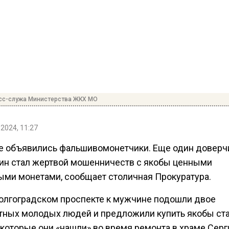
сс-служа Министерства ЖКХ МО
 2024, 11:27
е объявились фальшивомонетчики. Еще один довер
ин стал жертвой мошенничеств с якобы ценными
ыми монетами, сообщает столичная Прокуратура.
 Волгоградском проспекте к мужчине подошли двое
тных молодых людей и предложили купить якобы ст
 которые они «нашли» во время ремонта в храме Серг