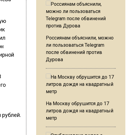
щую
ик
ил
Россиянам объяснили, можно
ли пользоваться Telegram
он
после обвинений против
нирной
Дурова
В
его
На Москву обрушится до 17
литров дождя на квадратный
 рублей.
метр