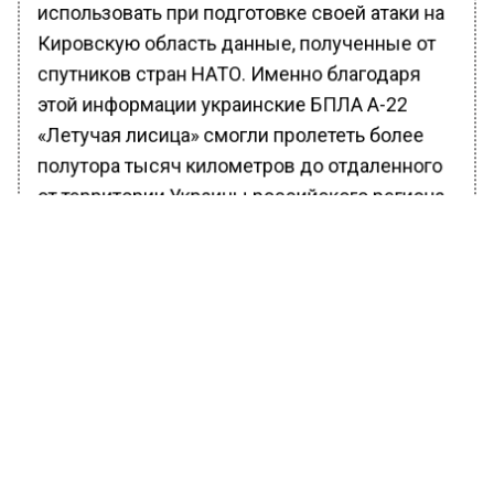
использовать при подготовке своей атаки на
Кировскую область данные, полученные от
спутников стран НАТО. Именно благодаря
этой информации украинские БПЛА А-22
«Летучая лисица» смогли пролететь более
полутора тысяч километров до отдаленного
от территории Украины российского региона.
Ранее Вести Московского региона
сообщали
, что неподалеку от Курской
атомной электростанции бойцы инженерно-
разведывательного подразделения
Росгвардии обнаружили и уничтожили
неразорвавшийся кассетный боеприпас,
выпущенный реактивной системой
залпового огня ВСУ американского
производства.