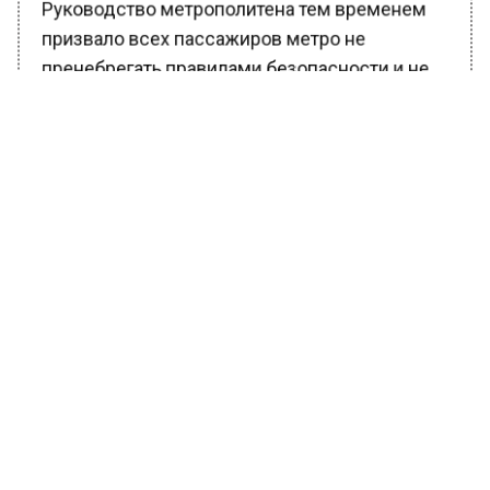
Руководство метрополитена тем временем
призвало всех пассажиров метро не
пренебрегать правилами безопасности и не
перевозить поврежденные технические
устройства в вагонах поездов.
Ранее Вести Московского региона
сообщали
, что жители подмосковной
деревни Юдино очень недовольны
действиями подростков и молодых людей,
катающихся на питбайках и квадроциклах.
Жалобы в правоохранительные органы пока,
как рассказывают местные жители, не
привели к желаемым результатам.
БОЛЬШЕ АКТУАЛЬНЫХ НОВОСТЕЙ И ЭКСКЛЮЗИВНЫХ