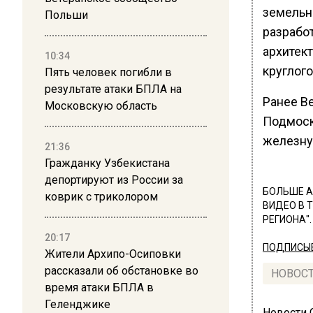
земельн
Польши
разработ
архитек
10:34
круглого
Пять человек погибли в
результате атаки БПЛА на
Ранее В
Московскую область
Подмоск
железну
21:36
Гражданку Узбекистана
депортируют из России за
БОЛЬШЕ А
коврик с триколором
ВИДЕО В 
РЕГИОНА".
20:17
ПОДПИСЫВ
Жители Архипо-Осиповки
рассказали об обстановке во
НОВОС
время атаки БПЛА в
Геленджике
Новости