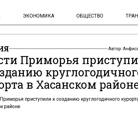
А
ЭКОНОМИКА
ОБЩЕСТВО
ТРА
ИЯ
Автор:
Анфиса
сти Приморья приступ
озданию круглогодичног
орта в Хасанском район