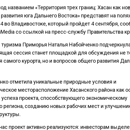
од названием «Территория трех границ: Хасан как но
 развития юга Дальнего Востока» представят на поля
4 во Владивостоке, который пройдет 4 сентября, со
aMedia со ссылкой на пресс-службу Правительства кр
 туризма Приморья Наталья Набойченко подчеркнула
ящая сессия станет площадкой для обсуждения не т
 самого курорта, но и вопросов общего развития Да
нко отметила уникальные природные условия и
ическое месторасположение Хасанского района как 
 успеха проекта, способствующего экономическому
ю региона, созданию новых рабочих мест и улучшени
руктуры.
час проект активно реализуются: инвесторам выдел