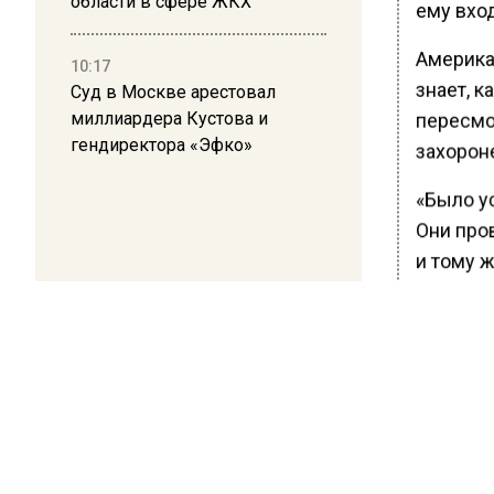
области в сфере ЖКХ
ему вход
Американ
10:17
знает, 
Суд в Москве арестовал
миллиардера Кустова и
пересмо
гендиректора «Эфко»
захороне
«Было ус
Они пров
и тому ж
Ранее В
отыскал
БОЛЬШЕ А
ВИДЕО В 
РЕГИОНА".