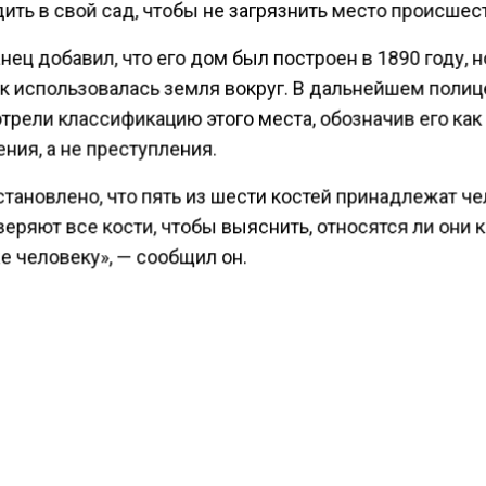
ить в свой сад, чтобы не загрязнить место происшес
ец добавил, что его дом был построен в 1890 году, н
как использовалась земля вокруг. В дальнейшем поли
трели классификацию этого места, обозначив его как
ния, а не преступления.
тановлено, что пять из шести костей принадлежат че
еряют все кости, чтобы выяснить, относятся ли они 
е человеку», — сообщил он.
ести Московского региона
сообщали
, что в Подмоск
и снаряды времен ВОВ.
КТУАЛЬНЫХ НОВОСТЕЙ И ЭКСКЛЮЗИВНЫХ
ПОДПИ
ТЕЛЕГРАМ-КАНАЛЕ "ВЕСТИ МОСКОВСКОГО