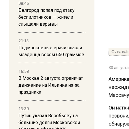
08:45
Белгород попал под атаку
беспилотников — жители
слышали взрывы
21:13
Подмосковные врачи спасли
Фото: ru.f
младенца весом 650 граммов
30 августа
16:58
В Москве 2 августа ограничат
Америка
движение на Ильинке из-за
неожида
праздника
Массачус
Он натк
13:30
позвони
Путин указал Воробьеву на
большие долги Московской
обнаруж