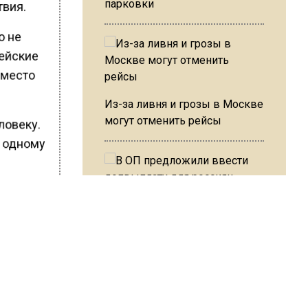
парковки
твия.
о не
цейские
 место
Из-за ливня и грозы в Москве
могут отменить рейсы
ловеку.
к одному
овье
В ОП предложили ввести
допвыплату для россиян
после 70 лет
ШИСЬ!