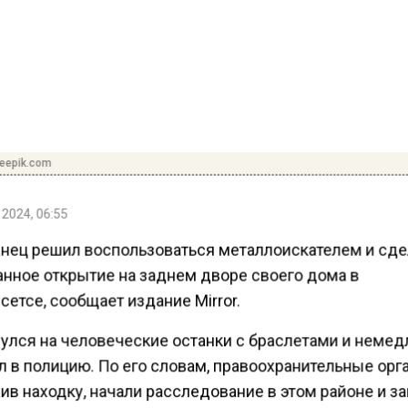
reepik.com
 2024, 06:55
нец решил воспользоваться металлоискателем и сд
нное открытие на заднем дворе своего дома в
етсе, сообщает издание Mirror.
нулся на человеческие останки с браслетами и неме
л в полицию. По его словам, правоохранительные орг
ив находку, начали расследование в этом районе и з