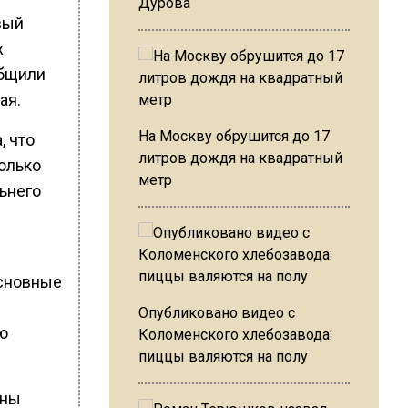
Дурова
вый
х
общили
ая.
На Москву обрушится до 17
, что
литров дождя на квадратный
олько
метр
льнего
основные
Опубликовано видео с
ю
Коломенского хлебозавода:
пиццы валяются на полу
ены