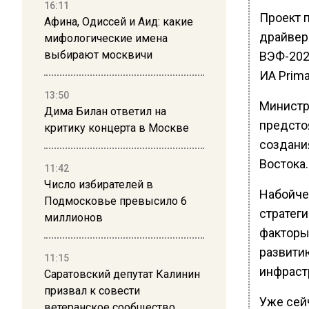
16:11
Проект п
Афина, Одиссей и Аид: какие
драйвер
мифологические имена
выбирают москвичи
ВЭФ-202
ИА Prim
13:50
Министр
Дима Билан ответил на
предсто
критику концерта в Москве
создания
Востока.
11:42
Число избирателей в
Набойче
Подмосковье превысило 6
стратег
миллионов
факторы
развити
11:15
инфраст
Саратовский депутат Калинин
призвал к совести
Уже сей
ветеранское сообщество