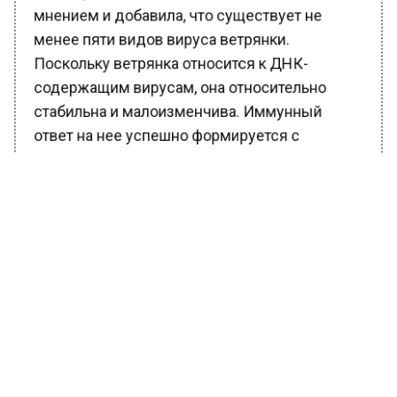
мнением и добавила, что существует не
менее пяти видов вируса ветрянки.
Поскольку ветрянка относится к ДНК-
содержащим вирусам, она относительно
стабильна и малоизменчива. Иммунный
ответ на нее успешно формируется с
помощью вакцин, основанных на штамме
«Ока».
Ранее Вести Московского
региона
сообщали
, что доктор Дельманова
перечислила заболевания, которые
обостряются осенью.
БОЛЬШЕ АКТУАЛЬНЫХ НОВОСТЕЙ И ЭКСКЛЮЗИВНЫХ
ВИДЕО В ТЕЛЕГРАМ-КАНАЛЕ "ВЕСТИ МОСКОВСКОГО