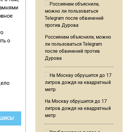
камнями
овное
го
Россиянам объяснили, можно
ть о
ли пользоваться Telegram
после обвинений против
Дурова
дело
На Москву обрушится до 17
литров дождя на квадратный
метр
ШИСЬ!