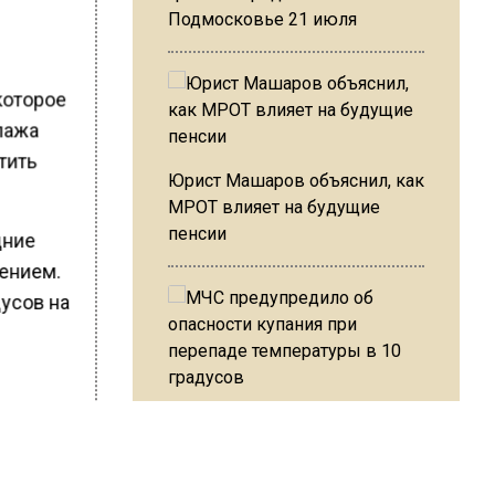
Подмосковье 21 июля
которое
пажа
тить
Юрист Машаров объяснил, как
МРОТ влияет на будущие
пенсии
дние
ением.
дусов на
р
МЧС предупредило об
опасности купания при
перепаде температуры в 10