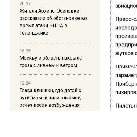
20:17
авиацио
Жители Архипо-Осиповки
рассказали об обстановке во
Пресс-с
время атаки БПЛА в
исследо
Геленджике
произош
предпри
16:19
жуткое с
Москву и область накрыла
гроза с ливнем и ветром
Примеча
парамет
Приборна
12:24
Глава клиники, где детей с
пикирова
аутизмом лечили клизмой,
исчез после возбуждения
Пилоты 
дела
вертика
перестр
12:15
управле