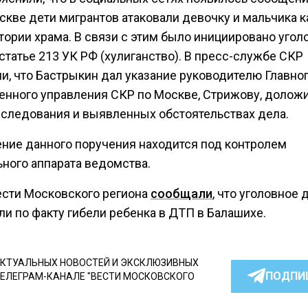
оскве дети мигрантов атаковали девочку и мальчика 
тории храма. В связи с этим было инициировано угол
статье 213 УК РФ (хулиганство). В пресс-службе СКР
и, что Бастрыкин дал указание руководителю Главно
енного управления СКР по Москве, Стрижову, доложи
сследования и выявленных обстоятельствах дела.
ние данного поручения находится под контролем
ьного аппарата ведомства.
ести Московского региона
сообщали
, что уголовное 
и по факту гибели ребенка в ДТП в Балашихе.
КТУАЛЬНЫХ НОВОСТЕЙ И ЭКСКЛЮЗИВНЫХ
ПОДПИ
ТЕЛЕГРАМ-КАНАЛЕ "ВЕСТИ МОСКОВСКОГО