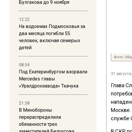
Булгакова до 9 ноября
12:22
На водоемах Подмосковья за
два месяца погибли 55
человек, включая семерых
детей
Фото: Общ
08:54
Под Екатеринбургом взорвали
31 августа
Mercedes главы
Глава С
«Уралдронзавода» Ткачука
потребо
нападен
21:38
Москве.
В Минобороны
перераспределили
службе 
обязанности трех
В СКР по
заместителей Белоусова