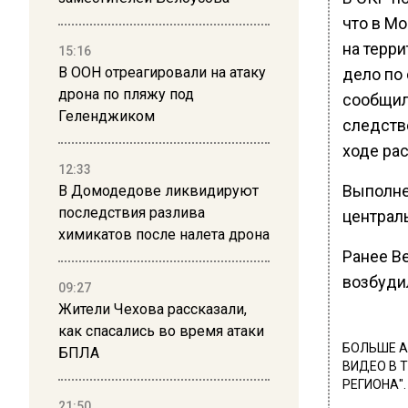
что в М
на терри
15:16
В ООН отреагировали на атаку
дело по 
дрона по пляжу под
сообщил
Геленджиком
следств
ходе ра
12:33
Выполне
В Домодедове ликвидируют
последствия разлива
централ
химикатов после налета дрона
Ранее В
возбудил
09:27
Жители Чехова рассказали,
как спасались во время атаки
БОЛЬШЕ А
БПЛА
ВИДЕО В 
РЕГИОНА".
21:50