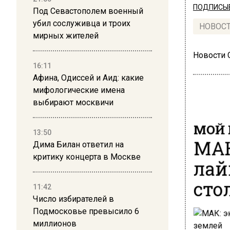
ПОДПИСЫВ
Под Севастополем военный
убил сослуживца и троих
НОВОС
мирных жителей
Новости
16:11
Афина, Одиссей и Аид: какие
мифологические имена
выбирают москвичи
МОЙ 
13:50
МАК
Дима Билан ответил на
критику концерта в Москве
лай
сто
11:42
Число избирателей в
Подмосковье превысило 6
миллионов