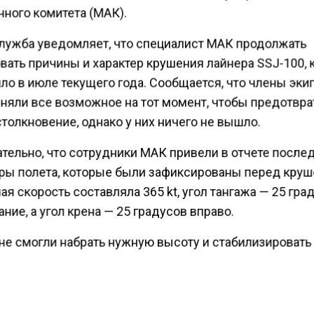
нного комитета (МАК).
лужба уведомляет, что специалист МАК продолжать
вать причины и характер крушения лайнера SSJ-100, 
ло в июле текущего года. Сообщается, что члены эки
няли все возможное на тот момент, чтобы предотвра
толкновение, однако у них ничего не вышло.
тельно, что сотрудники МАК привели в отчете после
ры полета, которые были зафиксированы перед круш
я скорость составляла 365 kt, угол тангажа — 25 гра
ние, а угол крена — 25 градусов вправо.
не смогли набрать нужную высоту и стабилизировать
льную перегрузку. Одновременно с этим стабилизато
оился на пикирование и экипаж перешел на ручное
ние.