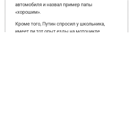
автомобиля и назвал пример папы
«хорошим».
Кроме того, Путин спросил у школьника,
имеет ли тот опыт езды на мотоцикле.
Мальчик ответил отрицательно, сказав, что
ездит только на квадроцикле. Глава
российского государства посоветовал
школьнику осторожно перемещаться на
квадроцикле по пересеченной местности и
соблюдать скоростной режим. Квадроцикл
президент назвал «неустойчивым
транспортом».
Ранее Вести Московского региона
сообщали
, что в Кунцевском районе Москвы
открылась новая средняя школа,