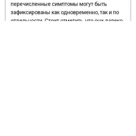
перечисленные симптомы могут быть
зафиксированы как одновременно, так и по
отдельности. Стоит отметить, что они далеко
не всегда выражаются в одинаковой
степени.
Ранее Вести Московского региона
сообщали
, что пострадавший таксист
подробно рассказал о нападении мигранта в
Люберцах.
БОЛЬШЕ АКТУАЛЬНЫХ НОВОСТЕЙ И ЭКСКЛЮЗИВНЫХ
ВИДЕО В ТЕЛЕГРАМ-КАНАЛЕ "ВЕСТИ МОСКОВСКОГО
РЕГИОНА".
ПОДПИШИСЬ!