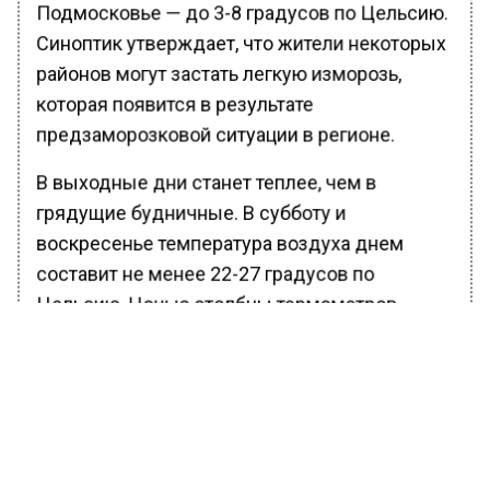
Подмосковье — до 3-8 градусов по Цельсию.
Синоптик утверждает, что жители некоторых
районов могут застать легкую изморозь,
которая появится в результате
предзаморозковой ситуации в регионе.
В выходные дни станет теплее, чем в
грядущие будничные. В субботу и
воскресенье температура воздуха днем
составит не менее 22-27 градусов по
Цельсию. Ночью столбцы термометров
также поднимутся на несколько значений и
зафиксируются на 10-12 градусах выше нуля.
Ранее Вести Московского региона
сообщали
, что в европейской части России 3
сентября зафиксировали 13 рекордов тепла.