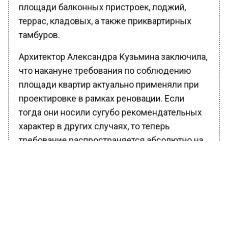
площади балконных пристроек, лоджий,
террас, кладовых, а также приквартирных
тамбуров.
Архитектор Александра Кузьмина заключила,
что накануне требования по соблюдению
площади квартир актуально применяли при
проектировке в рамках реновации. Если
тогда они носили сугубо рекомендательных
характер в других случаях, то теперь
требование распространяется абсолютно на
все проекты застройки в Московской
области. Стоит отметить, что норма не окажет
влияния на объекты, которые уже прошли
экспертизу документации до указанной
даты.