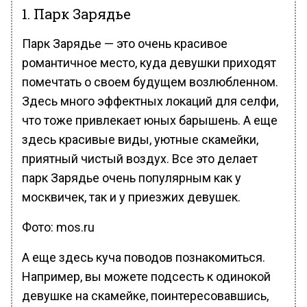
1. Парк Зарядье
Парк Зарядье — это очень красивое
романтичное место, куда девушки приходят
помечтать о своем будущем возлюбленном.
Здесь много эффектных локаций для селфи,
что тоже привлекает юных барышень. А еще
здесь красивые виды, уютные скамейки,
приятный чистый воздух. Все это делает
парк Зарядье очень популярным как у
москвичек, так и у приезжих девушек.
Фото: mos.ru
А еще здесь куча поводов познакомиться.
Например, вы можете подсесть к одинокой
девушке на скамейке, поинтересовавшись,