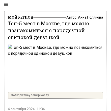
МОЙ РЕГИОН
Автор:
Анна Полякова
Топ-5 мест в Москве, где можно
познакомиться с порядочной
одинокой девушкой
Фото: pixabay.com/pixabay
4 сентября 2024, 11:34