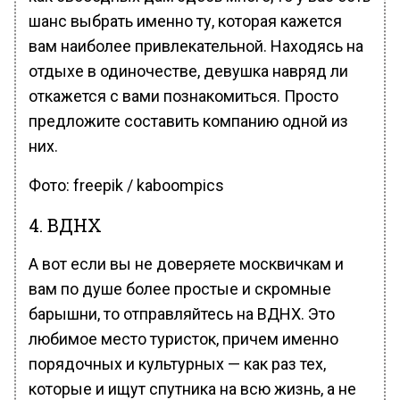
шанс выбрать именно ту, которая кажется
вам наиболее привлекательной. Находясь на
отдыхе в одиночестве, девушка навряд ли
откажется с вами познакомиться. Просто
предложите составить компанию одной из
них.
Фото: freepik / kaboompics
4. ВДНХ
А вот если вы не доверяете москвичкам и
вам по душе более простые и скромные
барышни, то отправляйтесь на ВДНХ. Это
любимое место туристок, причем именно
порядочных и культурных — как раз тех,
которые и ищут спутника на всю жизнь, а не