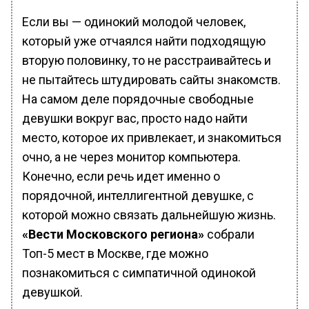
Если вы — одинокий молодой человек,
который уже отчаялся найти подходящую
вторую половинку, то не расстраивайтесь и
не пытайтесь штудировать сайты знакомств.
На самом деле порядочные свободные
девушки вокруг вас, просто надо найти
место, которое их привлекает, и знакомиться
очно, а не через монитор компьютера.
Конечно, если речь идет именно о
порядочной, интеллигентной девушке, с
которой можно связать дальнейшую жизнь.
«Вести Московского региона»
собрали
Топ-5 мест в Москве, где можно
познакомиться с симпатичной одинокой
девушкой.