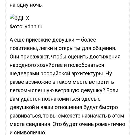
на одну ночь.
Фото: vdnh.ru
А еще приезжие девушки — более
позитивны, легки и открыты для общения.
Они приезжают, чтобы оценить достижения
народного хозяйства и полюбоваться
шедеврами российской архитектуры. Ну
разве возможно в таком месте встретить
легкомысленную ветряную девушку? Если
вам удастся познакомиться здесь с
девушкой и ваши отношения будут быстро
развиваться, то вы сможете назначать в этом
месте свидания. Это будет очень романтично
и символично.