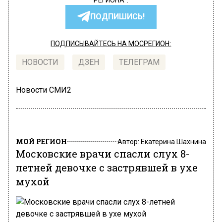
РЕГИОНА".
ПОДПИШИСЬ!
ПОДПИСЫВАЙТЕСЬ НА МОСРЕГИОН:
НОВОСТИ
ДЗЕН
ТЕЛЕГРАМ
Новости СМИ2
МОЙ РЕГИОН
Автор:
Екатерина Шахнина
Московские врачи спасли слух 8-
летней девочке с застрявшей в ухе
мухой