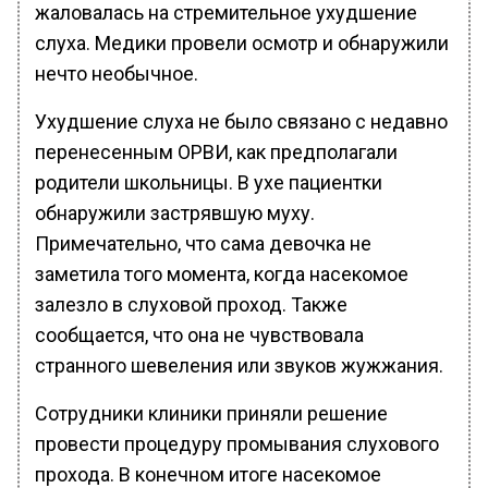
жаловалась на стремительное ухудшение
слуха. Медики провели осмотр и обнаружили
нечто необычное.
Ухудшение слуха не было связано с недавно
перенесенным ОРВИ, как предполагали
родители школьницы. В ухе пациентки
обнаружили застрявшую муху.
Примечательно, что сама девочка не
заметила того момента, когда насекомое
залезло в слуховой проход. Также
сообщается, что она не чувствовала
странного шевеления или звуков жужжания.
Сотрудники клиники приняли решение
провести процедуру промывания слухового
прохода. В конечном итоге насекомое