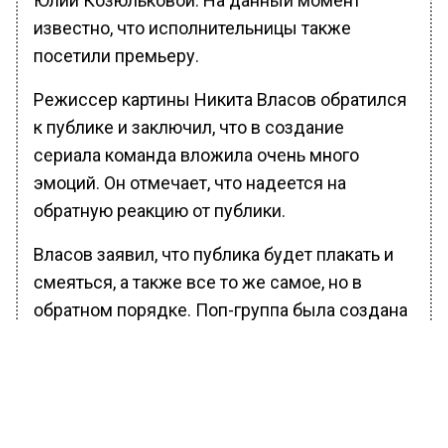
известно, что исполнительницы также
посетили премьеру.
Режиссер картины Никита Власов обратился
к публике и заключил, что в создание
сериала команда вложила очень много
эмоций. Он отмечает, что надеется на
обратную реакцию от публики.
Власов заявил, что публика будет плакать и
смеяться, а также все то же самое, но в
обратном порядке. Поп-группа была создана
в далеком 1988 году, а особую популярность
приобрела уже в 1990-х годах.
Ранее вести Московского региона
сообщали
,
что люди едут в Россию из США и ЕС за