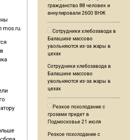
гражданство 88 человек и
аннулировали 2600 ВНЖ
нны
 mos.ru.
тся
 в
рка
Сотрудники хлебозавода в
Балашихе массово
увольняются из-за жары в
цехах
ели
го
ратору
больше
Резкое похолодание с
 сбора