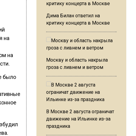
Дима Билан ответил на
критику концерта в Москве
ий
я на
в
ом на
Москву и область накрыла
сти.
гроза с ливнем и ветром
е было
ративные
конное
В Москве 2 августа ограничат
движение на Ильинке из-за
озбудил
праздника
ва.