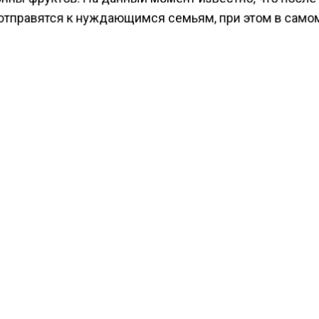
отправятся к нуждающимся семьям, при этом в само
ом виде. Так, продюсер Анна Богомолова поделилась
переправят на благотворительную кухню Москвы.
циализированные повара сделают из него повидло.
тся, что уже после этого готовый продукт разошлют
ным благотворительного фонда.
ести Московского региона
сообщали
, что в Москве
ось качество воздуха по сравнению с прошлым годо
КТУАЛЬНЫХ НОВОСТЕЙ И ЭКСКЛЮЗИВНЫХ
ПОДПИ
ТЕЛЕГРАМ-КАНАЛЕ "ВЕСТИ МОСКОВСКОГО
АЙТЕСЬ НА МОСРЕГИОН:
ТИ
ДЗЕН
ТЕЛЕГРАМ