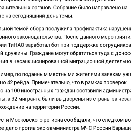
ранительных органов. Собрание было направлено на
е на сегодняшний день темы.
льной темой сбора послужила профилактика нарушен
онного законодательства. После данного мероприяти
рии ТиНАО заработал бот при поддержке сотруднико
й дружины. Граждане могут обратиться туда с донос
ния в несанкционированной миграционной деятельно
пример, по поданным местными жителями заявкам уж
но 42 рейда. Примечательно, что в рамках проверок
о на 100 иностранных граждан составили админист
лы, а 32 мигранта были выдворены из страны за неза
хождение на территории России.
ести Московского региона
сообщали,
что следком в
ое дело против экс-замминистра МЧС России Барыше