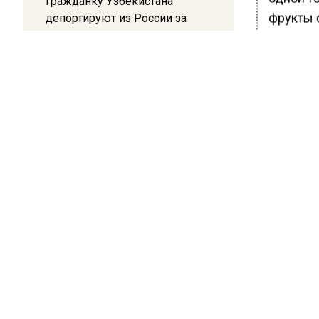
Гражданку Узбекистана
фрукты 
депортируют из России за
коврик с триколором
необычн
яблоки 
20:17
Там спе
Жители Архипо-Осиповки
Сообщае
рассказали об обстановке во
время атаки БПЛА в
подопеч
Геленджике
Ранее В
улучшил
БОЛЬШЕ А
ВИДЕО В 
РЕГИОНА".
ПОДПИСЫВ
НОВОС