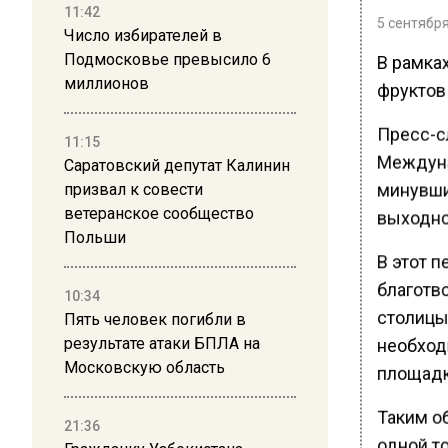
11:42
5 сентября
Число избирателей в
Подмосковье превысило 6
В рамках
миллионов
фруктов
Пресс-с
11:15
Междуна
Саратовский депутат Калинин
минувши
призвал к совести
ветеранское сообщество
выходно
Польши
В этот 
благотв
10:34
столицы
Пять человек погибли в
результате атаки БПЛА на
необход
Московскую область
площадк
Таким о
21:36
одной т