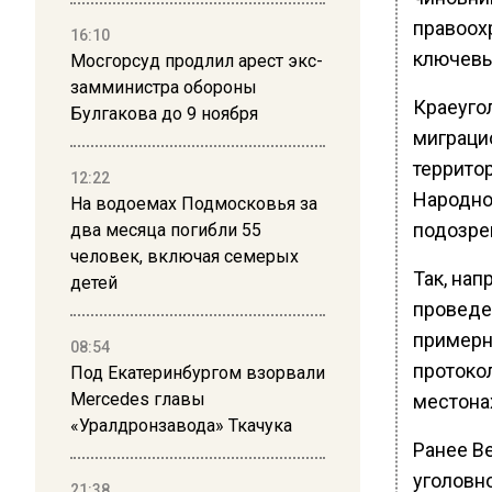
правоох
16:10
ключевы
Мосгорсуд продлил арест экс-
замминистра обороны
Краеуго
Булгакова до 9 ноября
миграци
террито
12:22
Народно
На водоемах Подмосковья за
подозре
два месяца погибли 55
человек, включая семерых
Так, на
детей
проведе
примерн
08:54
протоко
Под Екатеринбургом взорвали
Mercedes главы
местона
«Уралдронзавода» Ткачука
Ранее В
уголовн
21:38