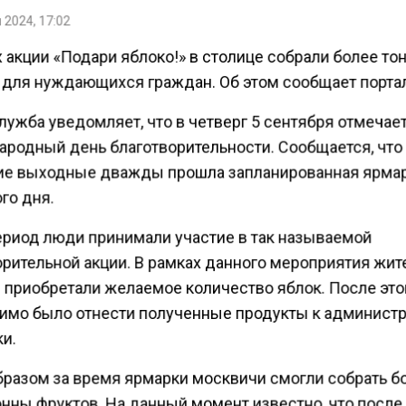
 2024, 17:02
 акции «Подари яблоко!» в столице собрали более то
 для нуждающихся граждан. Об этом сообщает портал
лужба уведомляет, что в четверг 5 сентября отмечае
родный день благотворительности. Сообщается, что
е выходные дважды прошла запланированная ярма
го дня.
период люди принимали участие в так называемой
орительной акции. В рамках данного мероприятия жит
 приобретали желаемое количество яблок. После это
имо было отнести полученные продукты к админист
и.
бразом за время ярмарки москвичи смогли собрать 
онны фруктов. На данный момент известно, что после