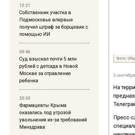
13:21
Собственник участка в
Подмосковье впервые
получил штраф за борщевик с
помощью ИИ
09:46
Суд взыскал почти 5 млн
Фото: Общ
рублей с детсада в Новой
Москве за отравление
5 сентября
ребенка
На терр
предназ
20:30
Телегра
Фармацевты Крыма
оказались под угрозой
Пресс-с
увольнения из-за требований
специал
Минздрава
чиновни