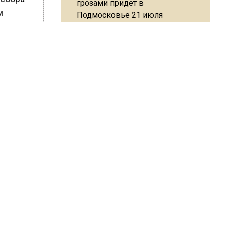
грозами придет в
м
Подмосковье 21 июля
, что
Юрист Машаров объяснил, как
МРОТ влияет на будущие
пенсии
м.
ШИСЬ!
МЧС предупредило об
опасности купания при
перепаде температуры в 10