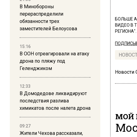
В Минобороны
перераспределили
БОЛЬШЕ А
обязанности трех
ВИДЕО В 
заместителей Белоусова
РЕГИОНА".
ПОДПИСЫВ
15:16
В ООН отреагировали на атаку
НОВОС
дрона по пляжу под
Геленджиком
Новости
12:33
В Домодедове ликвидируют
последствия разлива
химикатов после налета дрона
МОЙ 
Мос
09:27
Жители Чехова рассказали,