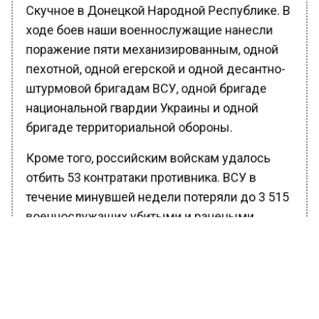
Скучное в Донецкой Народной Республике. В
ходе боев наши военнослужащие нанесли
поражение пяти механизированным, одной
пехотной, одной егерской и одной десантно-
штурмовой бригадам ВСУ, одной бригаде
национальной гвардии Украины и одной
бригаде территориальной обороны.
Кроме того, российским войскам удалось
отбить 53 контратаки противника. ВСУ в
течение минувшей недели потеряли до 3 515
военнослужащих убитыми и ранеными.
Также противник лишился 4 танков, 14
бронемашин и 32 артиллерийских орудий.
Ранее Вести Московского региона
сообщали
, что почти 7 тысяч силовиков