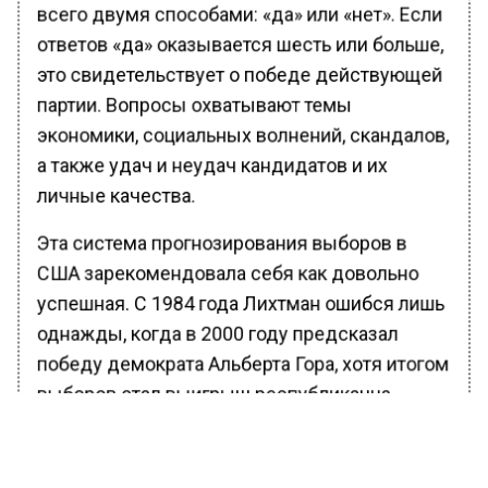
всего двумя способами: «да» или «нет». Если
ответов «да» оказывается шесть или больше,
это свидетельствует о победе действующей
партии. Вопросы охватывают темы
экономики, социальных волнений, скандалов,
а также удач и неудач кандидатов и их
личные качества.
Эта система прогнозирования выборов в
США зарекомендовала себя как довольно
успешная. С 1984 года Лихтман ошибся лишь
однажды, когда в 2000 году предсказал
победу демократа Альберта Гора, хотя итогом
выборов стал выигрыш республиканца
Джорджа Буша – младшего. Профессор
считает свой прогноз точным, несмотря на
возникший тогда скандал с пересчетом