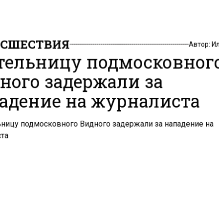
СШЕСТВИЯ
Автор:
И
ельницу подмосковног
ного задержали за
адение на журналиста