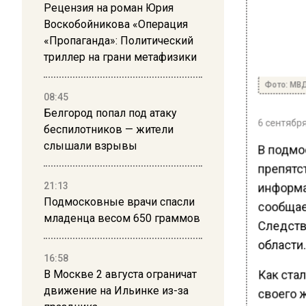
Рецензия на роман Юрия
Воскобойникова «Операция
«Пропаганда»: Политический
триллер на грани метафизики
Фото: МВ
08:45
Белгород попал под атаку
6 сентября
беспилотников — жители
слышали взрывы
В подмо
препятс
информа
21:13
Подмосковные врачи спасли
сообщае
младенца весом 650 граммов
Следств
области.
16:58
Как ста
В Москве 2 августа ограничат
движение на Ильинке из-за
своего 