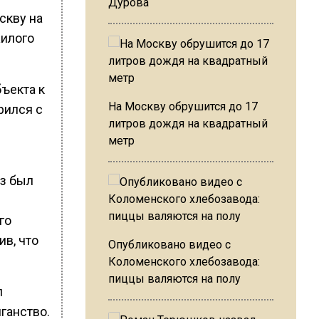
Дурова
скву на
жилого
бъекта к
На Москву обрушится до 17
рился с
литров дождя на квадратный
метр
з был
го
ив, что
Опубликовано видео с
Коломенского хлебозавода:
пиццы валяются на полу
л
ганство.