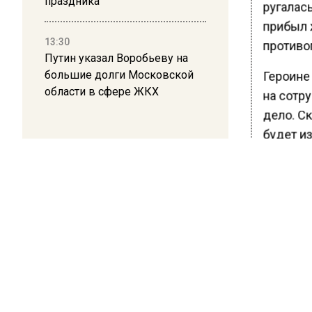
праздника
ругалас
прибыл 
13:30
противо
Путин указал Воробьеву на
большие долги Московской
Героине
области в сфере ЖКХ
на сотр
дело. С
будет из
Напомним
професс
насилия
работы 
лет.
Ранее В
председ