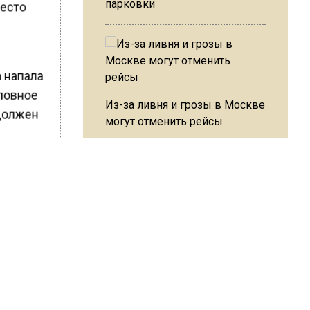
парковки
место
а напала
оловное
Из-за ливня и грозы в Москве
 должен
могут отменить рейсы
онной
ие
ельные
о шести
В ОП предложили ввести
допвыплату для россиян
после 70 лет
ь
Дмитрий