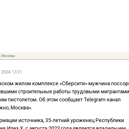
Д Москвы
 2024, 13:21
вском жилом комплексе «Сберсити» мужчина поссор
вшими строительные работы трудовыми мигрантами
 им пистолетом. Об этом сообщает Telegram-канал
жно, Москва».
рмации источника, 35-летний уроженец Республики
я Илез Х. с августа 2023 года является владельцем