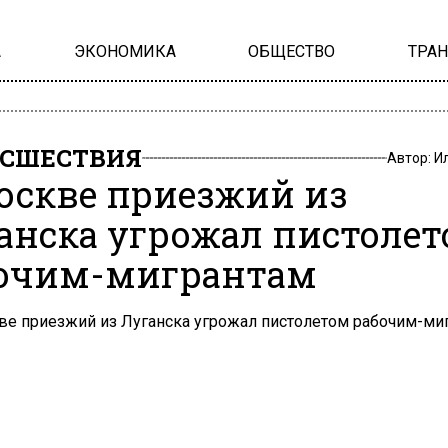
А
ЭКОНОМИКА
ОБЩЕСТВО
ТРА
СШЕСТВИЯ
Автор:
И
оскве приезжий из
анска угрожал пистоле
очим-мигрантам