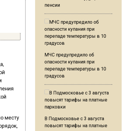
пенсии
МЧС предупредило об
опасности купания при
а,
перепаде температуры в 10
ой
градусов
м
вления
кой
по месту
В Подмосковье с 3 августа
орядок,
повысят тарифы на платные