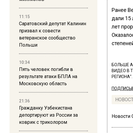
Ранее В
11:15
дали 15
Саратовский депутат Калинин
лет про
призвал к совести
Оказалос
ветеранское сообщество
степеней
Польши
10:34
БОЛЬШЕ А
Пять человек погибли в
ВИДЕО В 
результате атаки БПЛА на
РЕГИОНА".
Московскую область
ПОДПИСЫВ
НОВОС
21:36
Гражданку Узбекистана
депортируют из России за
Новости
коврик с триколором