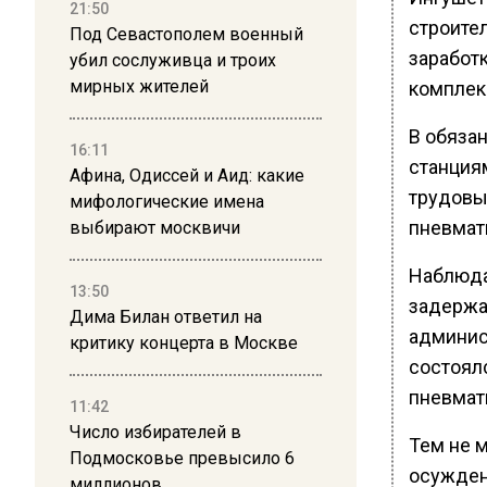
21:50
строите
Под Севастополем военный
заработ
убил сослуживца и троих
мирных жителей
комплек
В обязан
16:11
станция
Афина, Одиссей и Аид: какие
трудовы
мифологические имена
пневмат
выбирают москвичи
Наблюда
13:50
задержа
Дима Билан ответил на
админис
критику концерта в Москве
состоялс
пневмат
11:42
Число избирателей в
Тем не 
Подмосковье превысило 6
осужден 
миллионов