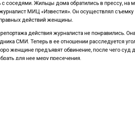
ь с соседями. Жильцы дома обратились в прессу, на 
журналист МИЦ «Известия». Он осуществлял съемку
правных действий женщины.
 репортажа действия журналиста не понравились. Он
удника СМИ. Теперь в ее отношении расследуется уг
коро женщине предъявят обвинение, после чего суд
брать для нее меру пресечения.
, что по ч. 3 ст. 144 УК РФ «Воспрепятствование зак
иональной деятельности журналистов», за применен
 в отношении журналиста можно получить принудит
сроком до пяти лет, либо лишение свободы сроком д
ести Московского региона
сообщали
, что заместител
ателя Совета безопасности Российской Федерации 