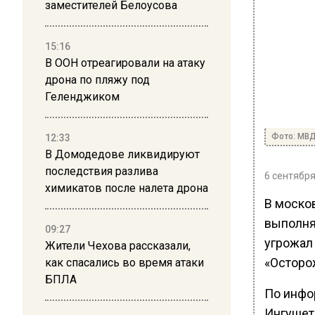
заместителей Белоусова
15:16
В ООН отреагировали на атаку
дрона по пляжу под
Геленджиком
Фото: МВ
12:33
В Домодедове ликвидируют
последствия разлива
6 сентября
химикатов после налета дрона
В моско
выполня
09:27
угрожал
Жители Чехова рассказали,
«Осторо
как спасались во время атаки
БПЛА
По инфо
Ингушети