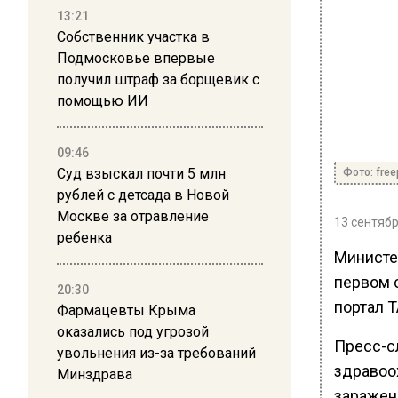
13:21
Собственник участка в
Подмосковье впервые
получил штраф за борщевик с
помощью ИИ
09:46
Суд взыскал почти 5 млн
Фото: free
рублей с детсада в Новой
Москве за отравление
13 сентябр
ребенка
Министе
первом 
20:30
портал 
Фармацевты Крыма
оказались под угрозой
Пресс-с
увольнения из-за требований
здравоо
Минздрава
заражени