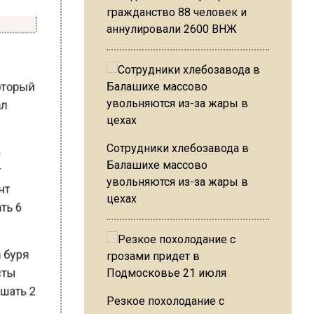
гражданство 88 человек и
аннулировали 2600 ВНЖ
 который
тал
лю
Сотрудники хлебозавода в
ет
Балашихе массово
увольняются из-за жары в
мент
цехах
гать 6
да буря
листы
вышать 2
Резкое похолодание с