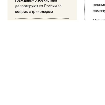
Гражданку Узбекистана
рекомен
депортируют из России за
коврик с триколором
самочув
Магнитн
20:17
Кроме т
Жители Архипо-Осиповки
только 
рассказали об обстановке во
время атаки БПЛА в
нетипичн
Геленджике
могут ст
ночь с ч
Ранее В
заявил,
БОЛЬШЕ А
ВИДЕО В 
РЕГИОНА".