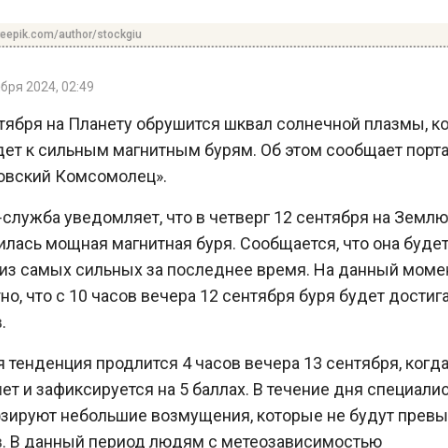
pik.com/author/stockgiu
я 2024, 02:49
ября на Планету обрушится шквал солнечной плазмы,
т к сильным магнитным бурям. Об этом сообщает пор
ский Комсомолец».
лужба уведомляет, что в четверг 12 сентября на Зем
ась мощная магнитная буря. Сообщается, что она буд
з самых сильных за последнее время. На данный мо
, что с 10 часов вечера 12 сентября буря будет дости
енденция продлится 4 часов вечера 13 сентября, ког
 и зафиксируется на 5 баллах. В течение дня специа
ируют небольшие возмущения, которые не будут пре
 В данный период людям с метеозависимостью