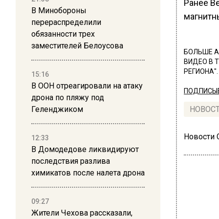
Ранее В
В Минобороны
магнитн
перераспределили
обязанности трех
заместителей Белоусова
БОЛЬШЕ А
ВИДЕО В 
РЕГИОНА".
15:16
В ООН отреагировали на атаку
ПОДПИСЫВ
дрона по пляжу под
Геленджиком
НОВОС
Новости
12:33
В Домодедове ликвидируют
последствия разлива
химикатов после налета дрона
09:27
РОСС
Жители Чехова рассказали,