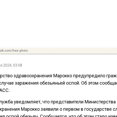
pik.com/free-photo
я 2024, 03:08
рство здравоохранения Марокко предупредило граж
случае заражения обезьяньей оспой. Об этом сообща
ТАСС.
лужба уведомляет, что представители Министерства
хранения Марокко заявили о первом в государстве с
я оспой обезьян. Сообщается, что об этом стало изв