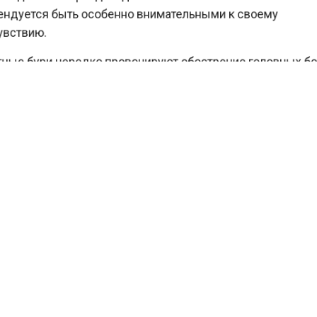
дуется быть особенно внимательными к своему
ствию.
ые бури нередко провоцируют обострение головных 
ого, мощный выброс солнечной плазмы спровоциров
мощную геомагнитную бурю, но и природные явления 
ых для них локациях. Так, во многих регионах РФ жи
ать свидетелями полярного сияния, которое будет ви
етверга на пятницу.
ести Московского региона
сообщали
, что синоптик Л
 что магнитная буря вызовет северное сияние в Подм
КТУАЛЬНЫХ НОВОСТЕЙ И ЭКСКЛЮЗИВНЫХ
ПОДПИ
ТЕЛЕГРАМ-КАНАЛЕ "ВЕСТИ МОСКОВСКОГО