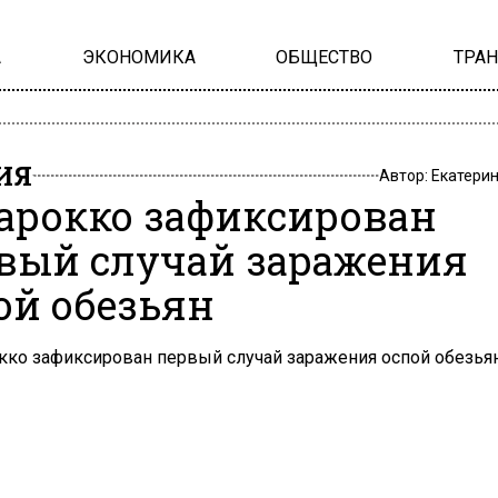
А
ЭКОНОМИКА
ОБЩЕСТВО
ТРА
ИЯ
Автор:
Екатери
арокко зафиксирован
вый случай заражения
ой обезьян