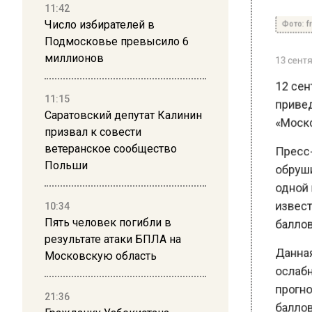
Фото: free
11:42
Число избирателей в
Подмосковье превысило 6
13 сентябр
миллионов
12 сент
приведе
11:15
«Москов
Саратовский депутат Калинин
призвал к совести
Пресс-с
ветеранское сообщество
обрушил
Польши
одной и
известно
10:34
баллов.
Пять человек погибли в
результате атаки БПЛА на
Данная т
Московскую область
ослабнет
прогноз
21:36
баллов.