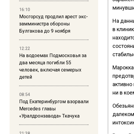
минувши
16:10
Мосгорсуд продлил арест экс-
На данн
замминистра обороны
в клини
Булгакова до 9 ноября
находит
состоян
12:22
стабиль
На водоемах Подмосковья за
два месяца погибли 55
Марокка
человек, включая семерых
предотв
детей
активно
ни в кое
08:54
Под Екатеринбургом взорвали
Обезьян
Mercedes главы
далеком
«Уралдронзавода» Ткачука
интоксик
21:38