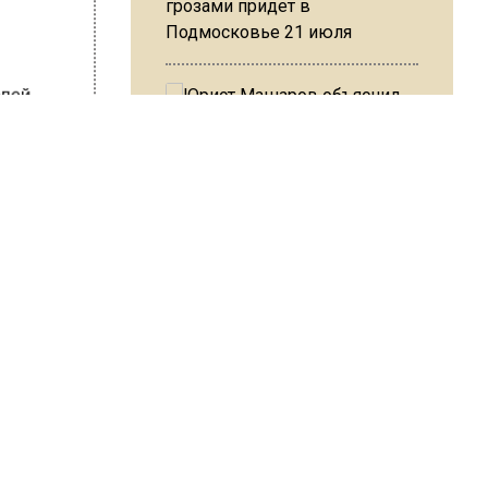
грозами придет в
Подмосковье 21 июля
болей.
ал не
в
Юрист Машаров объяснил, как
тели
МРОТ влияет на будущие
дно в
пенсии
еус
осковье.
МЧС предупредило об
ШИСЬ!
опасности купания при
перепаде температуры в 10