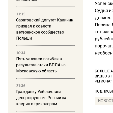
Успенско
Судья и
11:15
должен 
Саратовский депутат Калинин
Певица Л
призвал к совести
тот наз
ветеранское сообщество
Польши
рублей 
порочат.
необосн
10:34
Пять человек погибли в
результате атаки БПЛА на
Московскую область
БОЛЬШЕ А
ВИДЕО В 
РЕГИОНА".
21:36
Гражданку Узбекистана
ПОДПИСЫВ
депортируют из России за
НОВОС
коврик с триколором