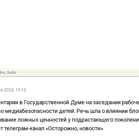
lmi_forks
я 2024, 19:15
нтарии в Государственной Думе на заседании рабоч
по медиабезопасности детей. Речь шла о влиянии бло
вание ложных ценностей у подрастающего поколени
т телеграм-канал «Осторожно, новости».