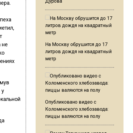
Дурова
ера.
спеха
метил,
т
 не
На Москву обрушится до 17
литров дождя на квадратный
ко
метр
дениях
 мув
 у
ркальной
Опубликовано видео с
Коломенского хлебозавода:
пиццы валяются на полу
да