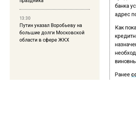
праздника
банка ус
адрес п
13:30
Путин указал Воробьеву на
Как пок
большие долги Московской
кредитны
области в сфере ЖКХ
назначе
необход
виновны
Ранее
с
поддерж
лосось, 
содержи
ишемиче
снижени
триглиц
лосося 