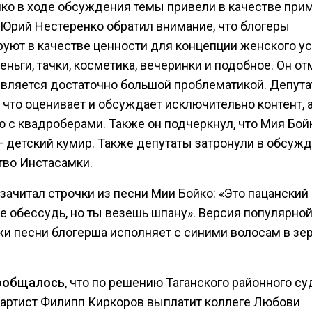
ко в ходе обсуждения темы привели в качестве прим
 Юрий Нестеренко обратил внимание, что блогеры
руют в качестве ценности для концепции женского у
еньги, тачки, косметика, вечеринки и подобное. Он от
 является достаточно большой проблематикой. Депута
 что оценивает и обсуждает исключительно контент, а
ю с квадроберами. Также он подчеркнул, что Мия Бой
— детский кумир. Также депутаты затронули в обсуж
тво Инстасамки.
зачитал строчки из песни Мии Бойко: «Это пацанский
не обессудь, но ты везешь шпану». Версия популярной
и песни блогерша исполняет с синими волосам в зе
ообщалось
, что по решению Таганского районного су
артист Филипп Киркоров выплатит коллеге Любови