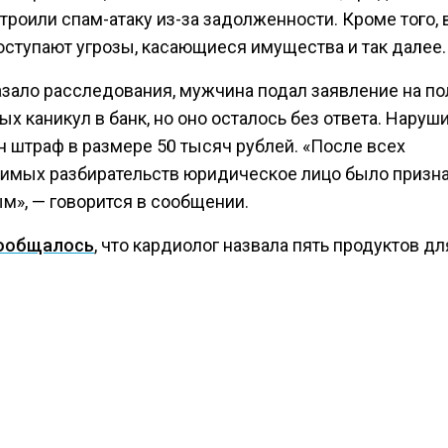
троили спам-атаку из-за задолженности. Кроме того, 
оступают угрозы, касающиеся имущества и так далее.
азало расследования, мужчина подал заявление на п
х каникул в банк, но оно осталось без ответа. Нару
н штраф в размере 50 тысяч рублей. «После всех
имых разбирательств юридическое лицо было призн
м», — говорится в сообщении.
ообщалось
, что кардиолог назвала пять продуктов д
ания здоровья сердца. В список вошли черная фасол
грецкие орехи, оливковое масло и овсянка. Так лосос
т много жиров омега-3, которые уменьшают риск раз
ской болезни сердца, кроме этого они способствуют
ю артериального давления, помогают регулировать у
еридов и воспаление. Врач рекомендует съедать две
или другой жирной рыбы каждую неделю.