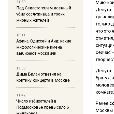
Мию Бой
21:50
Под Севастополем военный
Депутат
убил сослуживца и троих
трансли
мирных жителей
только д
что это
16:11
отметил,
Афина, Одиссей и Аид: какие
ситуаци
мифологические имена
сейчас 
выбирают москвичи
творчес
13:50
Депутат 
Дима Билан ответил на
братух, 
критику концерта в Москве
молодеж
комнате.
11:42
Число избирателей в
Ранее
с
Подмосковье превысило 6
Москвы 
миллионов