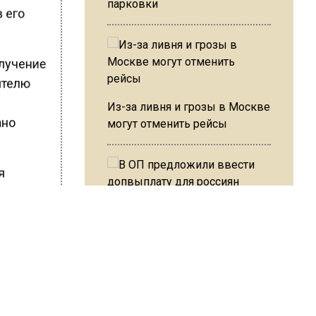
парковки
в его
олучение
шителю
Из-за ливня и грозы в Москве
ано
могут отменить рейсы
ля
ь,
ь
В ОП предложили ввести
вития
допвыплату для россиян
после 70 лет
ровень
 порции