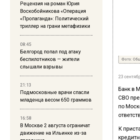
Рецензия на роман Юрия
Воскобойникова «Операция
«Пропаганда»: Политический
триллер на грани метафизики
08:45
Белгород попал под атаку
Фото: Общ
беспилотников — жители
слышали взрывы
23 сентябр
21:13
Банк в 
Подмосковные врачи спасли
СВО пре
младенца весом 650 граммов
по Моск
ответст
16:58
В Москве 2 августа ограничат
К приста
движение на Ильинке из-за
кредитн