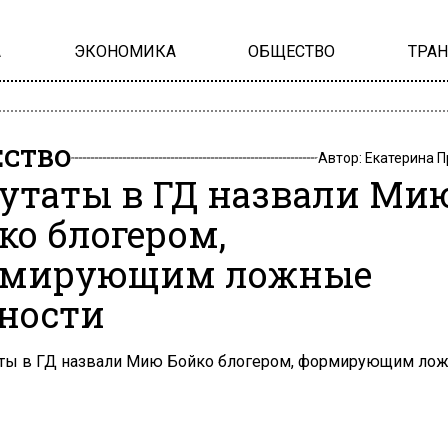
А
ЭКОНОМИКА
ОБЩЕСТВО
ТРА
СТВО
Автор:
Екатерина 
утаты в ГД назвали Ми
ко блогером,
рмирующим ложные
ности