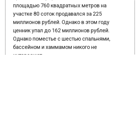
площадью 760 квадратных метров на
участке 80 соток продавался за 225
миллионов рублей. Однако в этом году
ценник упал до 162 миллионов рублей.
Однако поместье с шестью спальнями,
бассейном и хаммамом никого не
интересуют.
Ранее Вести Московского региона
сообщали
, что стилистка Рах рассказала, что
ее лысая стрижка ходит вместе с ней со
времен СИЗО.
БОЛЬШЕ АКТУАЛЬНЫХ НОВОСТЕЙ И ЭКСКЛЮЗИВНЫХ
ВИДЕО В ТЕЛЕГРАМ-КАНАЛЕ "ВЕСТИ МОСКОВСКОГО
РЕГИОНА".