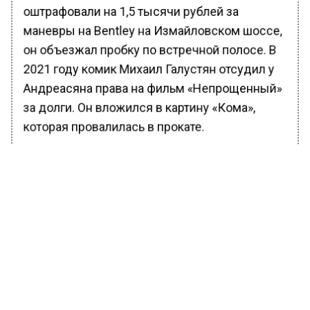
оштрафовали на 1,5 тысячи рублей за
маневры на Bentley на Измайловском шоссе,
он объезжал пробку по встречной полосе. В
2021 году комик Михаил Галустян отсудил у
Андреасяна права на фильм «Непрощенный»
за долги. Он вложился в картину «Кома»,
которая провалилась в прокате.
Редакция ранее сообщала, что в
Подмосковье полиция задержала двух
приезжих с почти 3 килограммами
наркотиков. Мужчины везли в багажнике в
коробке из-под сабвуфера большой сверток с
кристаллообразным веществом.
Возбуждено уголовное дело, фигуранты
взяты под стражу.