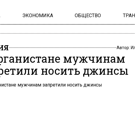
А
ЭКОНОМИКА
ОБЩЕСТВО
ТРА
ИЯ
Автор:
И
фганистане мужчинам
ретили носить джинсы