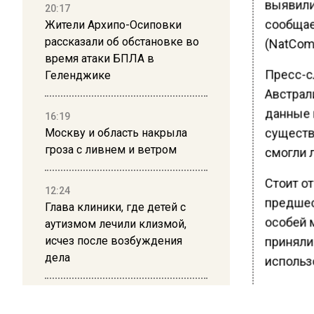
выявили
20:17
сообщает
Жители Архипо-Осиповки
рассказали об обстановке во
(NatCom
время атаки БПЛА в
Пресс-с
Геленджике
Австрал
данные 
16:19
существ
Москву и область накрыла
гроза с ливнем и ветром
смогли 
Стоит от
12:24
предшес
Глава клиники, где детей с
особей 
аутизмом лечили клизмой,
исчез после возбуждения
приняли
дела
использ
Особенн
12:15
помещен