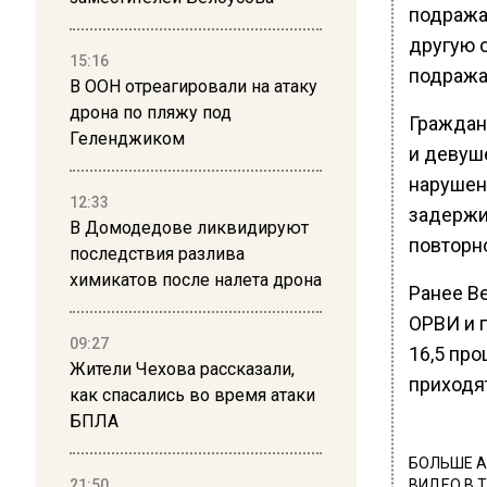
подража
другую 
15:16
подража
В ООН отреагировали на атаку
дрона по пляжу под
Граждан
Геленджиком
и девуше
нарушен
12:33
задержив
В Домодедове ликвидируют
повторно
последствия разлива
химикатов после налета дрона
Ранее В
ОРВИ и 
09:27
16,5 пр
Жители Чехова рассказали,
приходя
как спасались во время атаки
БПЛА
БОЛЬШЕ А
21:50
ВИДЕО В 