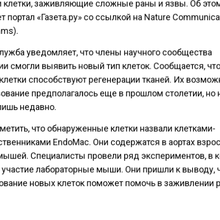
 клетки, заживляющие сложные раны и язвы. Об это
 портал «Газета.ру» со ссылкой на Nature Communica
ms).
лужба уведомляет, что члены научного сообщества
ии смогли выявить новый тип клеток. Сообщается, чт
клетки способствуют регенерации тканей. Их возмо
ование предполагалось еще в прошлом столетии, но 
лишь недавно.
метить, что обнаруженные клетки назвали клетками-
твенниками EndoMac. Они содержатся в аортах взро
мышей. Специалисты провели ряд экспериментов, в 
 участие лабораторные мыши. Они пришли к выводу, 
ование новых клеток поможет помочь в заживлении р
о эта тема актуальна для людей, болеющих диабетом
ии клеток EndoMac в хронические язвы и раны зажи