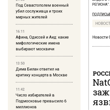
РЕГИОНА".
Под Севастополем военный
убил сослуживца и троих
ПОДПИСЫВ
мирных жителей
НОВОС
16:11
Афина, Одиссей и Аид: какие
Новости
мифологические имена
выбирают москвичи
13:50
Дима Билан ответил на
РОСС
критику концерта в Москве
Nat
заж
11:42
Число избирателей в
язв
Подмосковье превысило 6
миллионов