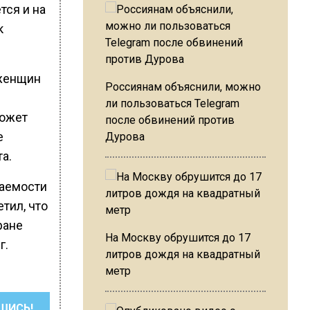
тся и на
к
 женщин
Россиянам объяснили, можно
ли пользоваться Telegram
может
после обвинений против
е
Дурова
а.
ваемости
тил, что
ране
На Москву обрушится до 17
г.
литров дождя на квадратный
метр
ШИСЬ!