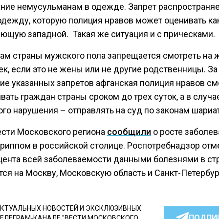
ние немусульманам в одежде. Запрет распространяе
одежду, которую полиция нравов может оценивать ка
ющую западной. Такая же ситуация и с прическами.
ам страны мужского пола запрещается смотреть на
к, если это не жены или не другие родственницы. За
ие указанных запретов афганская полиция нравов с
ать граждан страны сроком до трех суток, а в случа
го нарушения – отправлять на суд по законам шариат
ести Московского региона
сообщили
о росте заболе
гриппом в российской столице. Роспотребнадзор отме
оцента всей заболеваемости данными болезнями в ст
тся на Москву, Московскую область и Санкт-Петербур
КТУАЛЬНЫХ НОВОСТЕЙ И ЭКСКЛЮЗИВНЫХ
ПОДПИ
ТЕЛЕГРАМ-КАНАЛЕ "ВЕСТИ МОСКОВСКОГО