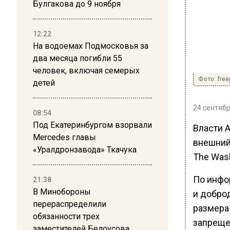
Булгакова до 9 ноября
12:22
На водоемах Подмосковья за
два месяца погибли 55
человек, включая семерых
Фото: free
детей
24 сентябр
08:54
Под Екатеринбургом взорвали
Власти 
Mercedes главы
внешний
«Уралдронзавода» Ткачука
The Wash
По инфо
21:38
В Минобороны
и добро
перераспределили
размера 
обязанности трех
запрещен
заместителей Белоусова