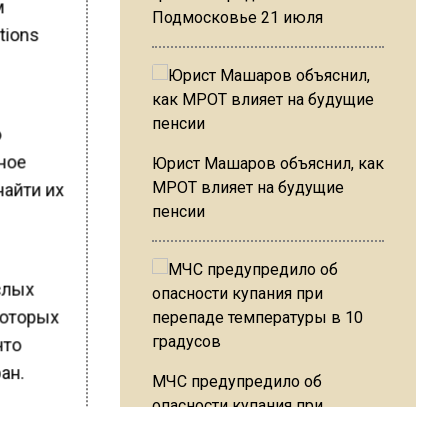
м
Подмосковье 21 июля
tions
о
жное
Юрист Машаров объяснил, как
МРОТ влияет на будущие
найти их
пенсии
слых
которых
что
ан.
МЧС предупредило об
опасности купания при
. При
перепаде температуры в 10
вление