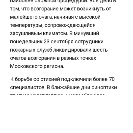
том, что возгорание может возникнуть от
малейшего очага, начиная с высокой
температуры, сопровождающейся
засушливым климатом. В минувший
понедельник 23 сентября сотрудники
пожарных служб ликвидировали шесть
очагов возгорания в разных точках
Московского региона.
К борьбе со стихией подключили более 70
специалистов. В ближайшие дни синоптики
прогнозируют теплую и малооблачную
погоду, которая может спровоцировать
новые пожары. Граждан в это время
призывают соблюдать правила
безопасности, а также воздержаться от