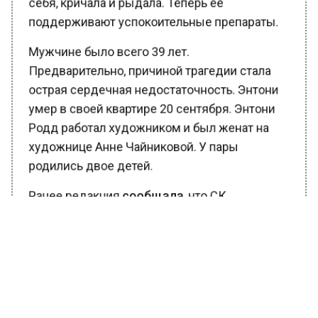
поддерживают успокоительные препараты.
Мужчине было всего 39 лет.
Предварительно, причиной трагедии стала
острая сердечная недостаточность. Энтони
умер в своей квартире 20 сентября. Энтони
Родд работал художником и был женат на
художнице Анне Чайниковой. У пары
родились двое детей.
Ранее редакция
сообщала
, что СК
призывает к аресту оскорбившего русских
девушек блогера Джумабоя. Мужчина
обвиняется в унижении человеческого
достоинства. Его дело находится на
рассмотрении для подтверждения участия в
постановке видео. На данный момент также