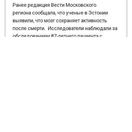
Ранее редакция Вести Московского
региона сообщала, что ученые в Эстонии
выявили, что мозг сохраняет активность
после смерти. Исследователи наблюдали за
обследованием 87-летнего пациента с
эпилепсией. Он внезапно пережил
сердечный приступ. Ученые записали
показания мозга в критический момент. Мозг
продолжал работу, фиксируя значительные
волновые паттерны, аналогичные тем,
которые возникают во время сновидений
или медитации.
Ранее
сообщалось
, что актер Дмитрий
Певцов вернулся к работе после семи лет
перерыва. Он представит патриотическую