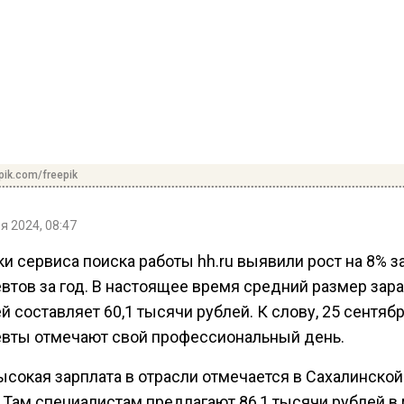
pik.com/freepik
я 2024, 08:47
и сервиса поиска работы hh.ru выявили рост на 8% 
втов за год. В настоящее время средний размер зар
й составляет 60,1 тысячи рублей. К слову, 25 сентяб
вты отмечают свой профессиональный день.
ысокая зарплата в отрасли отмечается в Сахалинской
 Там специалистам предлагают 86,1 тысячи рублей в