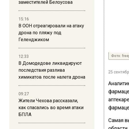
заместителей Белоусова
15:16
В ООН отреагировали на атаку
дрона по пляжу под
Геленджиком
Фото: free
12:33
В Домодедове ликвидируют
последствия разлива
25 сентябр
химикатов после налета дрона
Аналитик
фармаце
09:27
аптекаре
Жители Чехова рассказали,
фармаце
как спасались во время атаки
БПЛА
Самая в
области.