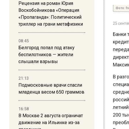
Рецензия на роман Юрия
Воскобойникова «Операция
«Пропаганда»: Политический
Фот
триллер на грани метафизики
25 с
Бан
08:45
Белгород попал под атаку
кре
беспилотников — жители
пер
слышали взрывы
дир
Мак
21:13
В р
Подмосковные врачи спасли
спе
младенца весом 650 граммов
сре
рос
лет
16:58
200
В Москве 2 августа ограничат
пре
движение на Ильинке из-за
Вст