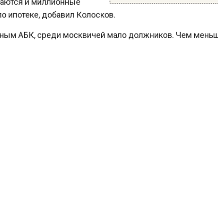
ги по ипотеке, добавил Колосков.
данным АБК, среди москвичей мало должников. Чем меньше
ион, тем больше должников, подчеркнул эксперт. При этом
дний долг составляет 30 тысяч рублей, отметил собеседник
нтства.
ее Вести Московского региона
сообщали
, что социальная пен
оссии повысится на 9,5% в 2025 году.
ЬШЕ АКТУАЛЬНЫХ НОВОСТЕЙ И ЭКСКЛЮЗИВНЫХ
ПОДПИШИСЬ
ЕО В ТЕЛЕГРАМ-КАНАЛЕ "ВЕСТИ МОСКОВСКОГО
ОНА".
ПИСЫВАЙТЕСЬ НА МОСРЕГИОН:
ОВОСТИ
ДЗЕН
ТЕЛЕГРАМ
ости СМИ2