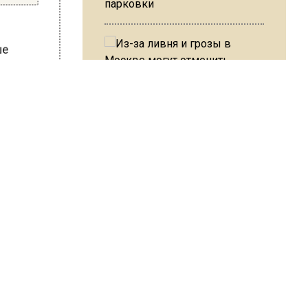
парковки
Из-за ливня и грозы в Москве
сия
могут отменить рейсы
!
В ОП предложили ввести
допвыплату для россиян
после 70 лет