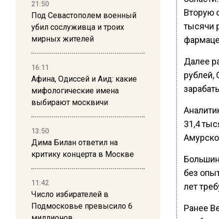
21:50
Вторую 
Под Севастополем военный
тысячи 
убил сослуживца и троих
мирных жителей
фармаце
Далее р
16:11
рублей, 
Афина, Одиссей и Аид: какие
зарабат
мифологические имена
выбирают москвичи
Аналитик
31,4 ты
13:50
Амурско
Дима Билан ответил на
критику концерта в Москве
Большин
без опыт
11:42
лет треб
Число избирателей в
Подмосковье превысило 6
Ранее В
миллионов