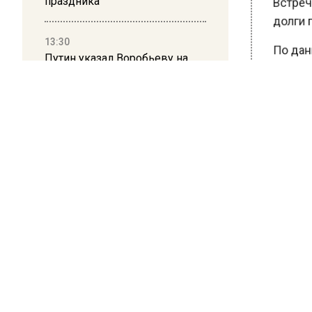
праздника
дол
По 
13:30
рег
Путин указал Воробьеву на
сре
большие долги Московской
аге
области в сфере ЖКХ
Ран
в Р
БОЛ
ВИД
РЕГИ
ПОД
Н
Нов