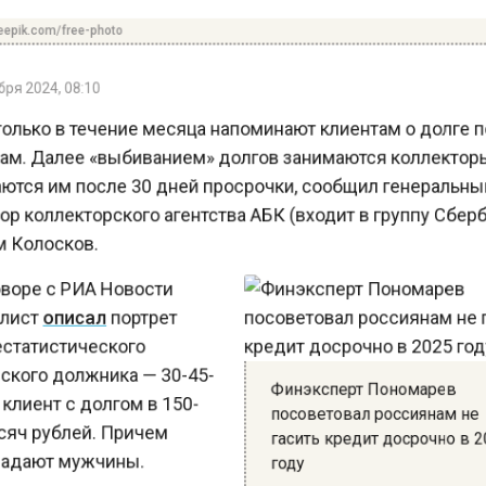
о: freepik.com/free-photo
ентября 2024, 08:10
ки только в течение месяца напоминают клиентам о долге по
дитам. Далее «выбиванием» долгов занимаются коллекторы. 
едаются им после 30 дней просрочки, сообщил генеральный
ектор коллекторского агентства АБК (входит в группу Сбербанк
сим Колосков.
азговоре с РИА Новости
циалист
описал
портрет
днестатистического
сийского должника — 30-45-
Финэксперт Пономарев
ний клиент с долгом в 150-
посоветовал россиянам не
 тысяч рублей. Причем
гасить кредит досрочно в 2025
обладают мужчины.
году
речаются и миллионные