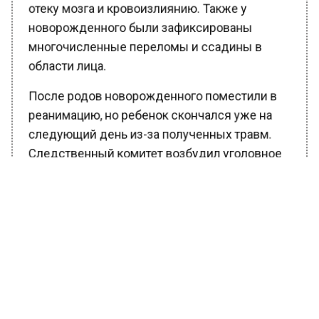
отеку мозга и кровоизлиянию. Также у
новорожденного были зафиксированы
многочисленные переломы и ссадины в
области лица.
После родов новорожденного поместили в
реанимацию, но ребенок скончался уже на
следующий день из-за полученных травм.
Следственный комитет возбудил уголовное
дело. Сейчас правоохранители работают над
выяснением личностей причастных к смерти
ребенка врачей.
Ранее Вести Московского региона
сообщали
, что в Боровском проезде
обнаружили труп мужчины с ножевым
ранением.