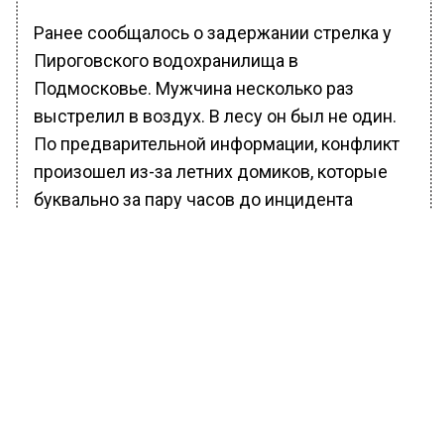
Ранее сообщалось о задержании стрелка у
Пироговского водохранилища в
Подмосковье. Мужчина несколько раз
выстрелил в воздух. В лесу он был не один.
По предварительной информации, конфликт
произошел из-за летних домиков, которые
буквально за пару часов до инцидента
снесли. В Сети предполагают, что
стрелявший – хозяин одного из этих
строений.
На кадрах видео, опубликованном в
телеграм-канале, мужчина идет среди
деревьев с пистолетом. Он не реагирует на
окружающих его людей. Его снимают на
телефон. Один из присутствующих на месте