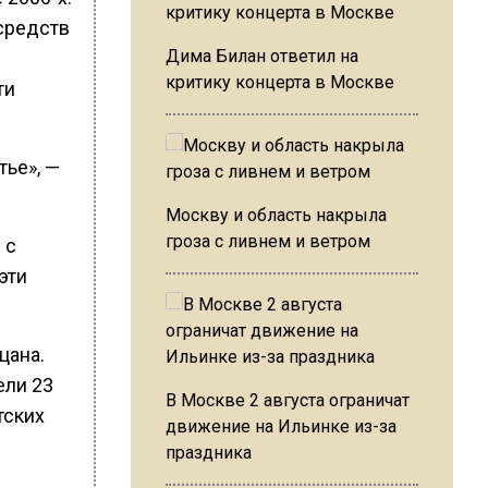
 средств
Дима Билан ответил на
критику концерта в Москве
ти
тье», —
Москву и область накрыла
гроза с ливнем и ветром
 с
эти
цана.
ели 23
В Москве 2 августа ограничат
тских
движение на Ильинке из-за
праздника