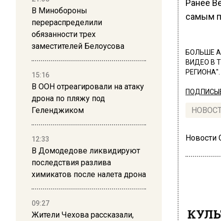
Ранее В
В Минобороны
самым п
перераспределили
обязанности трех
заместителей Белоусова
БОЛЬШЕ А
ВИДЕО В 
РЕГИОНА".
15:16
В ООН отреагировали на атаку
ПОДПИСЫВ
дрона по пляжу под
Геленджиком
НОВОС
Новости
12:33
В Домодедове ликвидируют
последствия разлива
химикатов после налета дрона
09:27
КУЛЬ
Жители Чехова рассказали,