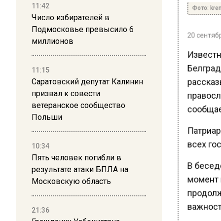
Фото: krem
11:42
Число избирателей в
Подмосковье превысило 6
20 сентябр
миллионов
Известн
Белград
11:15
рассказ
Саратовский депутат Калинин
правосл
призвал к совести
ветеранское сообщество
сообщае
Польши
Патриар
всех го
10:34
Пять человек погибли в
В бесед
результате атаки БПЛА на
момент 
Московскую область
продолж
важност
21:36