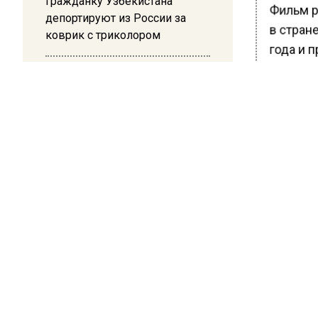
Гражданку Узбекистана
Фильм р
депортируют из России за
в стран
коврик с триколором
года и п
при под
20:17
расколь
Жители Архипо-Осиповки
Правосл
рассказали об обстановке во
время атаки БПЛА в
захваты
Геленджике
Верховн
августа
Украинс
земли п
священн
санкции.
Ранее
с
фигурант