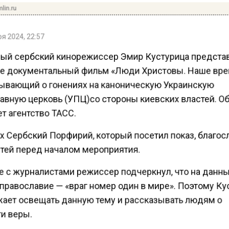
lin.ru
я 2024, 22:57
ый сербский кинорежиссер Эмир Кустурица предста
е документальный фильм «Люди Христовы. Наше вре
ывающий о гонениях на каноническую Украинскую
авную церковь (УПЦ)со стороны киевских властей. О
т агентство ТАСС.
х Сербский Порфирий, который посетил показ, благо
стей перед началом мероприятия.
е с журналистами режиссер подчеркнул, что на данн
православие — «враг номер один в мире». Поэтому К
ает освещать данную тему и рассказывать людям о
и веры.