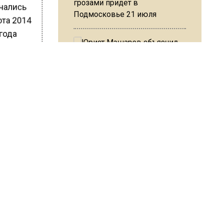
грозами придет в
ачались
Подмосковье 21 июля
ота 2014
 года
илой
Юрист Машаров объяснил, как
та
МРОТ влияет на будущие
4
пенсии
ленский.
ренду
против
, вводят
МЧС предупредило об
0
опасности купания при
berries.
перепаде температуры в 10