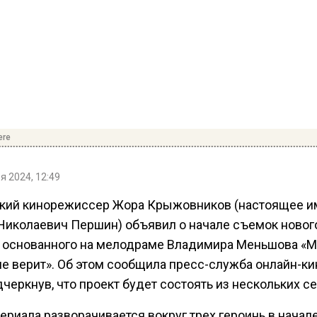
ere
я 2024, 12:49
кий кинорежиссер Жора Крыжовников (настоящее и
Николаевич Першин) объявил о начале съемок новог
, основанного на мелодраме Владимира Меньшова «
не верит». Об этом сообщила пресс-служба онлайн-ки
дчеркнув, что проект будет состоять из нескольких се
риала разворачивается вокруг трех героинь в начале