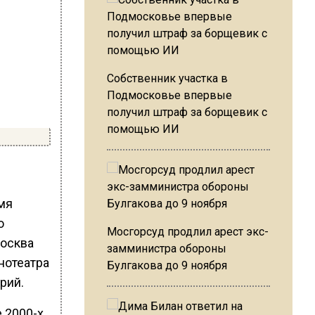
Собственник участка в
Подмосковье впервые
получил штраф за борщевик с
помощью ИИ
мя
о
Мосгорсуд продлил арест экс-
Москва
замминистра обороны
нотеатра
Булгакова до 9 ноября
рий.
 2000-х.