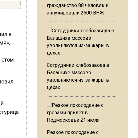
гражданство 88 человек и
аннулировали 2600 ВНЖ
вил в
мя»,
б этом
Сотрудники хлебозавода в
Балашихе массово
увольняются из-за жары в
словил
цехах
ый
устурица
Резкое похолодание с