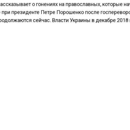
ассказывает о гонениях на православных, которые н
е при президенте Петре Порошенко после госперевор
родолжаются сейчас. Власти Украины в декабре 2018
держке Константинопольского патриарха из двух
нических организаций создали так называемую
авная церковь Украины (ПЦУ). Раскольники из ПЦУ с
вают храмы УПЦ, нападают на священников. 20 авгус
ая рада на законодательном уровне запретила УПЦ. 2
 документ подписал президент Украины Владимир Зе
кие власти лишают каноническую церковь права на а
од храмами, правоохранительные органы выдвигают 
иков обвинения в госизмене и других преступлениях
ообщалось
, что Басманный суд Москвы арестовал 3
ов по делу о стрельбе возле офиса маркетплейса Wild