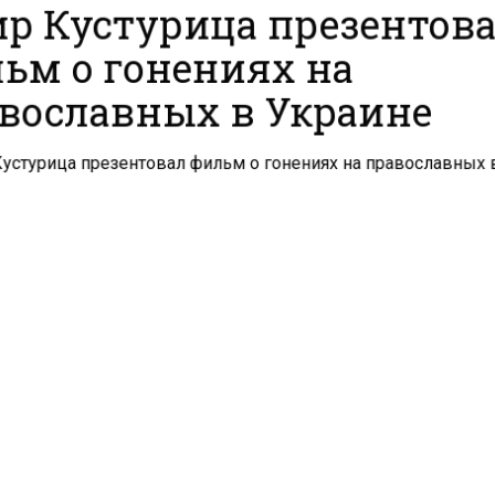
р Кустурица презентов
ьм о гонениях на
вославных в Украине