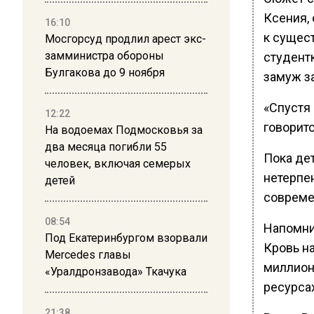
Ксения,
16:10
к сущест
Мосгорсуд продлил арест экс-
замминистра обороны
студент
Булгакова до 9 ноября
замуж за
«Спустя 
12:22
говоритс
На водоемах Подмосковья за
два месяца погибли 55
Пока дет
человек, включая семерых
нетерпен
детей
совреме
08:54
Напомни
Под Екатеринбургом взорвали
Кровь н
Mercedes главы
миллиона
«Уралдронзавода» Ткачука
ресурсах
21:38