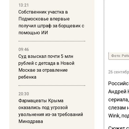
13:21
Собственник участка в
Подмосковье впервые
получил штраф за борщевик с
помощью ИИ
09:46
Суд взыскал почти 5 млн
Фото: PxH
рублей с детсада в Новой
Москве за отравление
26 сентябр
ребенка
Российс
Андрей 
20:30
сериала
Фармацевты Крыма
слезам 
оказались под угрозой
увольнения из-за требований
Wink, по
Минздрава
Сюжет се