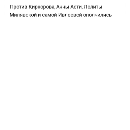
Против Киркорова, Анны Асти, Лолиты
Милявской и самой Ивлеевой ополчились
участники специальной военной операции,
депутаты, общественники. Тогда артистов на
несколько месяцев вырезали из
федеральных каналов, отменили концерты с
их участием, расторгли рекламные кампании.
Киркорова в фильме срочно заменили
Никитой Кологривым, а Анну Асти — Клавой
Кокой. Директор ТНТ Тина Кандилаки
решила восстановить «справедливость» и
вернуть вырезанных певцов в фильм.
Ранее Вести Московского региона
сообщали
, что МИД РФ запросил у
Узбекистана разъяснения по избиению