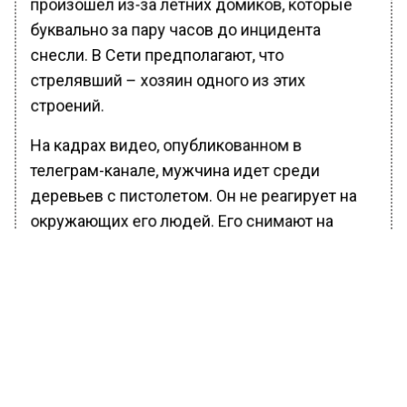
произошел из-за летних домиков, которые
буквально за пару часов до инцидента
снесли. В Сети предполагают, что
стрелявший – хозяин одного из этих
строений.
На кадрах видео, опубликованном в
телеграм-канале, мужчина идет среди
деревьев с пистолетом. Он не реагирует на
окружающих его людей. Его снимают на
телефон. Один из присутствующих на месте
мужчин распылили газовый баллончик в
сторону стрелка.
Ранее редакция Вести Московского
региона
сообщала
, что в Москве 20-летний
мужчина зарезал жену из ревности. 20-