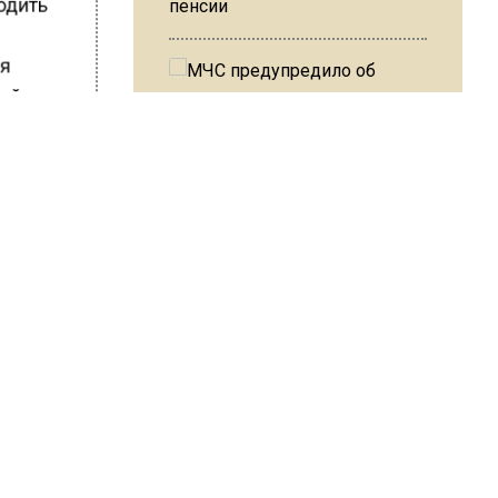
ходить
пенсии
ия
вый
МЧС предупредило об
о если
опасности купания при
жимом
перепаде температуры в 10
градусов
и рыбаки
сьма
В Подмосковье с 3 августа
повысят тарифы на платные
ШИСЬ!
парковки