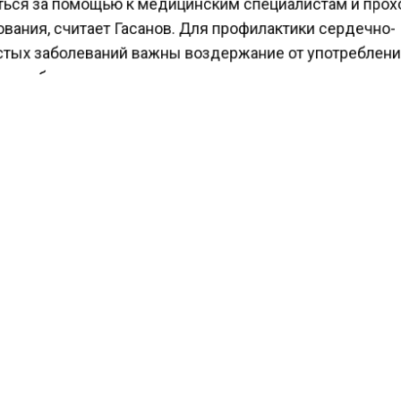
ься за помощью к медицинским специалистам и про
вания, считает Гасанов. Для профилактики сердечно-
тых заболеваний важны воздержание от употреблен
 и табака, правильное питание, подвижность и здоро
зни, распорядок дня и хороший сон.
ление в пищу вредных продуктов часто приводит к
овению сердечно-сосудистых заболеваний, особенн
етается с низкой подвижностью и неправильным ре
ести Московского региона
сообщали
, что в Австрали
 трехметрового сельдяного короля, что считается ве
событием.
КТУАЛЬНЫХ НОВОСТЕЙ И ЭКСКЛЮЗИВНЫХ
ПОДПИ
ТЕЛЕГРАМ-КАНАЛЕ "ВЕСТИ МОСКОВСКОГО