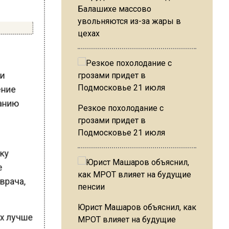
Балашихе массово
увольняются из-за жары в
цехах
ии
ение
данию
Резкое похолодание с
грозами придет в
Подмосковье 21 июля
тку
ое
 врача,
Юрист Машаров объяснил, как
ях лучше
МРОТ влияет на будущие