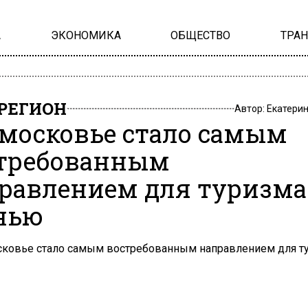
А
ЭКОНОМИКА
ОБЩЕСТВО
ТРА
РЕГИОН
Автор:
Екатери
московье стало самым
требованным
равлением для туризма
нью