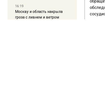
обращат
16:19
обследо
Москву и область накрыла
сосудис
гроза с ливнем и ветром
алкоголя
образ жи
12:24
Глава клиники, где детей с
Употреб
аутизмом лечили клизмой,
возникн
исчез после возбуждения
это соч
дела
дня.
Ранее В
поймали
редким 
БОЛЬШЕ А
ВИДЕО В 