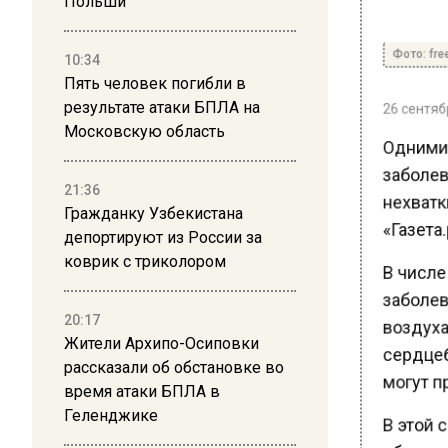
Польши
Фото: free
10:34
Пять человек погибли в
26 сентябр
результате атаки БПЛА на
Московскую область
Одними 
заболев
21:36
нехватки
Гражданку Узбекистана
«Газета.
депортируют из России за
коврик с триколором
В числе
заболева
20:17
воздуха 
Жители Архипо-Осиповки
сердцеб
рассказали об обстановке во
могут п
время атаки БПЛА в
Геленджике
В этой 