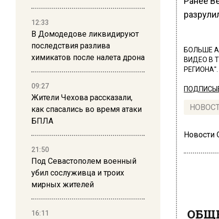
Ранее В
разрули
12:33
В Домодедове ликвидируют
последствия разлива
БОЛЬШЕ А
химикатов после налета дрона
ВИДЕО В 
РЕГИОНА".
09:27
ПОДПИСЫВ
Жители Чехова рассказали,
НОВОС
как спасались во время атаки
БПЛА
Новости
21:50
Под Севастополем военный
убил сослуживца и троих
мирных жителей
ОБЩЕ
16:11