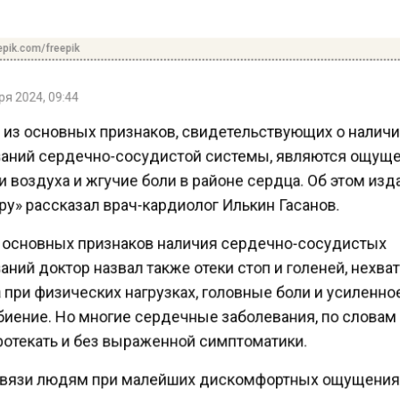
pik.com/freepik
я 2024, 09:44
из основных признаков, свидетельствующих о налич
аний сердечно-сосудистой системы, являются ощущ
 воздуха и жгучие боли в районе сердца. Об этом из
ру» рассказал врач-кардиолог Илькин Гасанов.
 основных признаков наличия сердечно-сосудистых
ний доктор назвал также отеки стоп и голеней, нехва
при физических нагрузках, головные боли и усиленн
иение. Но многие сердечные заболевания, по словам
ротекать и без выраженной симптоматики.
связи людям при малейших дискомфортных ощущени