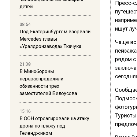
Пресс-с
детей
путешес
наприме
08:54
ищут луч
Под Екатеринбургом взорвали
Mercedes главы
Чаще вс
«Уралдронзавода» Ткачука
пейзажа
рядом с
21:38
заключа
В Минобороны
сегодня
перераспределили
обязанности трех
Сообщае
заместителей Белоусова
Подмоск
фототур
15:16
Туристы
В ООН отреагировали на атаку
предпоч
дрона по пляжу под
Геленджиком