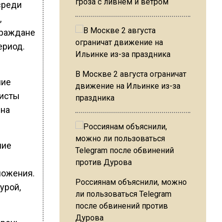
гроза с ливнем и ветром
среди
,
граждане
ериод.
В Москве 2 августа ограничат
ние
движение на Ильинке из-за
листы
праздника
 на
ние
ложения.
Россиянам объяснили, можно
урой,
ли пользоваться Telegram
после обвинений против
Дурова