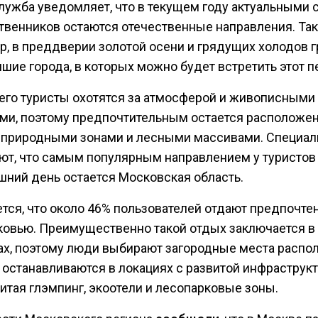
лужба уведомляет, что в текущем году актуальными 
твенников остаются отечественные направления. Так
р, в преддверии золотой осени и грядущих холодов 
шие города, в которых можно будет встретить этот п
его туристы охотятся за атмосферой и живописными
ми, поэтому предпочтительным остается расположе
 природными зонами и лесными массивами. Специа
ют, что самым популярным направлением у туристов
шний день остается Московская область.
тся, что около 46% пользователей отдают предпочте
овью. Преимущественно такой отдых заключается в
ах, поэтому люди выбирают загородные места распо
 останавливаются в локациях с развитой инфраструкт
итая глэмпинг, экоотели и лесопарковые зоны.