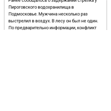
Пироговского водохранилища в
Подмосковье. Мужчина несколько раз
выстрелил в воздух. В лесу он был не один.
По предварительно информации, конфликт
произошел из-за летних домиков, которые
буквально за пару часов до инцидента
снесли. В Сети предполагают, что
стрелявший – хозяин одного из этих
строений.
На кадрах видео, опубликованном в
телеграм-канале, мужчина идет среди
деревьев с пистолетом. Он не реагирует на
окружающих его людей. Его снимают на
телефон. Один из присутствующих на месте
мужчин распылили газовый баллончик в