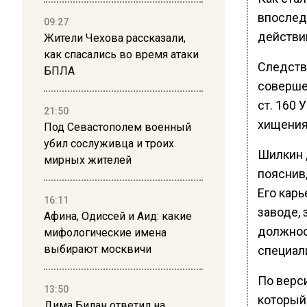
впослед
09:27
действи
Жители Чехова рассказали,
как спасались во время атаки
Следств
БПЛА
соверше
ст. 160
21:50
хищения
Под Севастополем военный
убил сослуживца и троих
Шилкин 
мирных жителей
пояснив,
Его кар
16:11
заводе,
Афина, Одиссей и Аид: какие
должнос
мифологические имена
выбирают москвичи
специал
По верс
13:50
который
Дима Билан ответил на