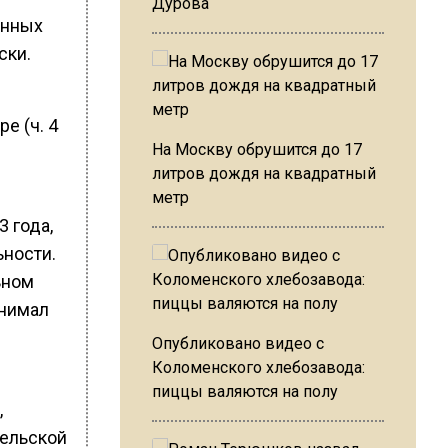
Дурова
енных
ски.
е (ч. 4
На Москву обрушится до 17
литров дождя на квадратный
метр
 года,
ьности.
ьном
анимал
Опубликовано видео с
Коломенского хлебозавода:
пиццы валяются на полу
,
гельской