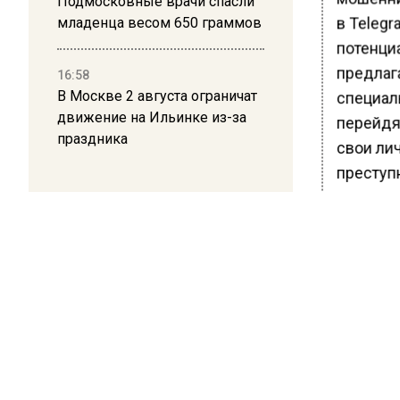
Подмосковные врачи спасли
в Telegr
младенца весом 650 граммов
потенци
предлага
16:58
В Москве 2 августа ограничат
специал
движение на Ильинке из-за
перейдя
праздника
свои ли
преступ
эксперт
другие 
Важно о
только 
распрос
содержа
поздрав