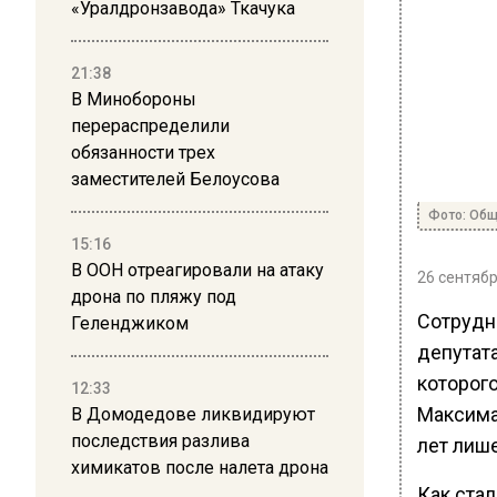
«Уралдронзавода» Ткачука
21:38
В Минобороны
перераспределили
обязанности трех
заместителей Белоусова
Фото: Общ
15:16
В ООН отреагировали на атаку
26 сентябр
дрона по пляжу под
Сотрудн
Геленджиком
депутат
которог
12:33
Максима
В Домодедове ликвидируют
последствия разлива
лет лиш
химикатов после налета дрона
Как ста