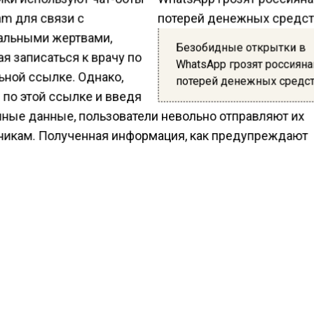
am для связи с
альными жертвами,
Безобидные открытки в
я записаться к врачу по
WhatsApp грозят россиян
ьной ссылке. Однако,
потерей денежных средс
 по этой ссылке и введя
чные данные, пользователи невольно отправляют их
никам. Полученная информация, как предупреждают
ы, может включать паспортные данные, кредитную и
конфиденциальные сведения.
тметить, что такие мошеннические схемы не огранич
«Госуслугами». Ранее также фиксировались случаи
транения фишинговых интернет-открыток, которые м
ть вредоносное ПО. Переход на ссылки из таких
лений представляет собой риск заражения устройств