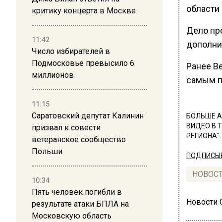
области 
критику концерта в Москве
Дело пр
11:42
дополни
Число избирателей в
Подмосковье превысило 6
Ранее В
миллионов
самым п
11:15
Саратовский депутат Калинин
БОЛЬШЕ А
ВИДЕО В 
призвал к совести
РЕГИОНА".
ветеранское сообщество
Польши
ПОДПИСЫВ
НОВОС
10:34
Пять человек погибли в
Новости
результате атаки БПЛА на
Московскую область