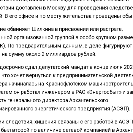
ствии доставлен в Москву для проведения следств
й. В его офисе и по месту жительства проведены обы
ие обвиняет Шилкина в присвоении или растрате,
нной организованной группой в особо крупном размер
 УК). По предварительным данным, в деле фигурируют
 на сумму около 2 миллиардов рублей.
досрочно сдал депутатский мандат в конце июля 2023
 что хочет вернуться к предпринимательской деятел
ьера начиналась на Краснофлотском машиностроител
 затем он работал инженером в РАО «Энергосбыт» и з
ть генерального директора Архангельского
изированного энергетического предприятия (АСЭП).
ии следствия, хищения связаны с его работой в АСЭП
 был второй по величине сетевой компанией в Архан