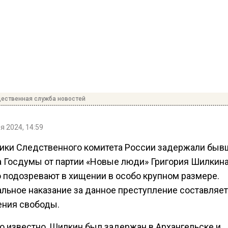
ественная служба новостей
я 2024, 14:59
ики Следственного комитета России задержали быв
а Госдумы от партии «Новые люди» Григория Шилкина
о подозревают в хищении в особо крупном размере.
льное наказание за данное преступление составляет
ения свободы.
ло известно, Шилкин был задержан в Архангельске и