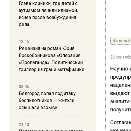
Глава клиники, где детей с
аутизмом лечили клизмой,
исчез после возбуждения
дела
Фото: ru.f
12:15
Рецензия на роман Юрия
Воскобойникова «Операция
26 сентябр
«Пропаганда»: Политический
Научно-
триллер на грани метафизики
предупр
нацелен
08:45
выдают 
Белгород попал под атаку
беспилотников — жители
аналити
слышали взрывы
получит
Согласн
21:13
мошенни