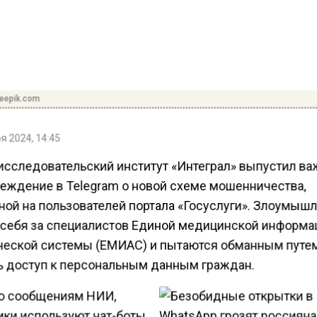
reepik.com
я 2024, 14:45
исследовательский институт «Интеграл» выпустил в
еждение в Telegram о новой схеме мошенничества,
ной на пользователей портала «Госуслуги». Злоумыш
себя за специалистов Единой медицинской информа
ческой системы (ЕМИАС) и пытаются обманным путе
ь доступ к персональным данным граждан.
о сообщениям НИИ,
ки используют чат-боты