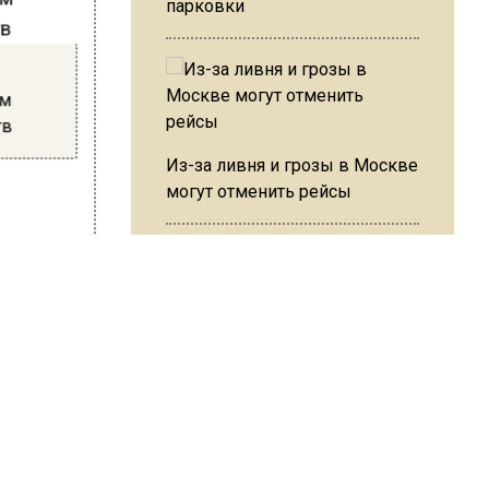
парковки
ам
тв
Из-за ливня и грозы в Москве
могут отменить рейсы
сторию и
иваются
В ОП предложили ввести
допвыплату для россиян
огут
после 70 лет
.